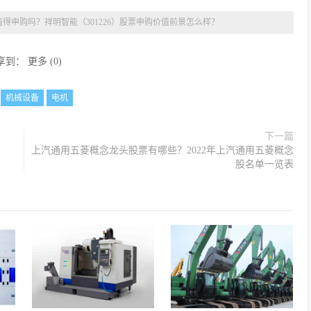
得申购吗？祥明智能（301226）股票申购价值前景怎么样？
享到：
更多
(
0
)
：
机械设备
电机
下一篇
上汽通用五菱概念龙头股票有哪些？2022年上汽通用五菱概念
股名单一览表