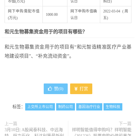
市值(万元)
认日
购日)
网下申购需配市值
网下申购市值确
2022-03-04 (周
1000.00
(万元)
认日
五)
和元生物募集资金用于的项目有哪些？
和元生物募集资金用于的项目有“和元智造精准医疗产业基
地建设项目”、“补充流动资金”。
赞(
0
)
打赏
标签：
上交所上市公司
制药公司
基因治疗行业
生物科技
上一篇
下一篇
3月10日| A股闻泰科技、中远海
祥明智能值得申购吗？祥明智能
特、恒力石化、科达利等最新利
（301226）股票申购价值前景怎