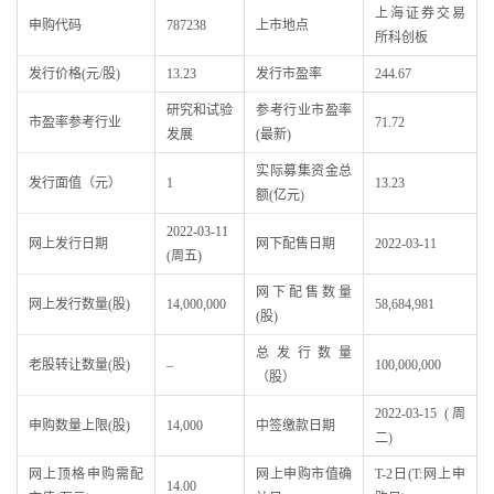
上海证券交易
申购代码
787238
上市地点
所科创板
发行价格(元/股)
13.23
发行市盈率
244.67
研究和试验
参考行业市盈率
市盈率参考行业
71.72
发展
(最新)
实际募集资金总
发行面值（元）
1
13.23
额(亿元)
2022-03-11
网上发行日期
网下配售日期
2022-03-11
(周五)
网下配售数量
网上发行数量(股)
14,000,000
58,684,981
(股)
总发行数量
老股转让数量(股)
–
100,000,000
（股）
2022-03-15 (周
申购数量上限(股)
14,000
中签缴款日期
二)
网上顶格申购需配
网上申购市值确
T-2日(T:网上申
14.00