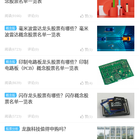
念股票名单一览表
阅读(9166)
评论(0)
赞(
3
)
毫米波雷达龙头股票有哪些？毫米
概念股
波雷达概念股票名单一览表
阅读(6723)
评论(0)
赞(
1
)
印制电路板龙头股票有哪些？印制
概念股
电路板（PCB）概念股票名单一览表
阅读(8639)
评论(0)
赞(
4
)
闪存龙头股票有哪些？闪存概念股
概念股
票名单一览表
阅读(5723)
评论(0)
赞(
1
)
龙旗科技值得申购吗？
股票分析