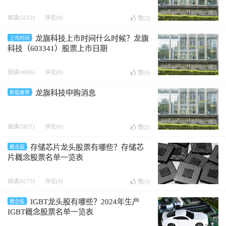
阅读(5512)
评论(0)
赞(
2
)
龙旗科技上市时间什么时候？龙旗
上市时间
科技（603341）股票上市日期
阅读(4965)
评论(0)
赞(
0
)
龙旗科技申购消息
新股推荐
阅读(5837)
评论(0)
赞(
2
)
存储芯片龙头股票有哪些？存储芯
概念股
片概念股票名单一览表
阅读(9273)
评论(0)
赞(
3
)
IGBT龙头股有哪些？2024年生产
概念股
IGBT概念股票名单一览表