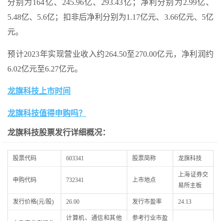
分别为164亿、245.96亿、293.43亿；净利分别为2.99亿、
5.48亿、5.6亿；扣非后净利分别为1.17亿元、3.66亿元、5亿
元。
预计2023年实现营业收入约264.50至270.00亿元，净利润约
6.02亿元至6.27亿元。
龙旗科技上市时间
龙旗科技值得申购吗？
龙旗科技股票发行详
细概况：
股票代码
603341
股票简称
龙旗科技
上海证券交
申购代码
732341
上市地点
易所主板
发行价格(元/股)
26.00
发行市盈率
24.13
计算机、通信和其他
参考行业市盈