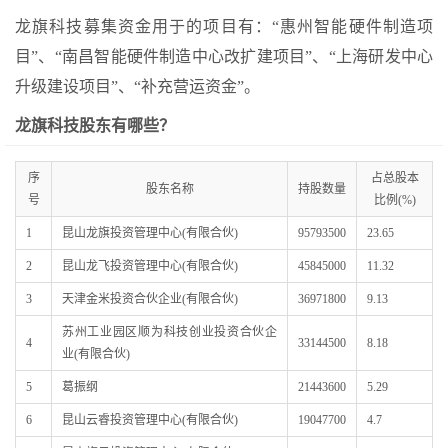
龙旗科技募集资金用于的项目有：“惠州智能硬件制造项
目”、“南昌智能硬件制造中心改扩建项目”、“上海研发中心
升级建设项目”、“补充营运资金”。
龙旗科技股东有哪些？
序
占总股本
股东名称
持股数量
号
比例(%)
1
昆山龙旗投资管理中心(有限合伙)
95793500
23.65
2
昆山龙飞投资管理中心(有限合伙)
45845000
11.32
3
天津金米投资合伙企业(有限合伙)
36971800
9.13
苏州工业园区顺为科技创业投资合伙企
4
33144500
8.18
业(有限合伙)
5
葛振纲
21443600
5.29
6
昆山云睿投资管理中心(有限合伙)
19047700
4.7