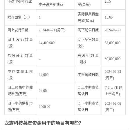
市盈率参考行业
25.5
电子设备制造业
率(最新)
实际募集资金
发行面值（元）
1
15.60
总额(亿元)
网上发行日期
2024-02-21 (周三)
网下配售日期
2024-02-21
网上发行数量
网下配售数量
14,400,000
33,600,000
(股)
(股)
老股转让数量
总发行数量
–
60,000,000
(股)
（股）
申购数量上限
2024-02-23
14,000
中签缴款日期
(股)
(周五)
网上顶格申购需
网上申购市值
T-2日(T:网
14.00
配市值(万元)
确认日
上申购日)
网下申购需配市
网下申购市值
2024-02-06
1000.00
值(万元)
确认日
(周二)
龙旗科技募集资金用于的项目有哪些？