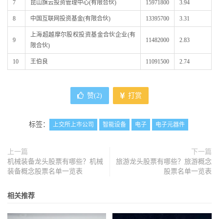
7
昆山旗云投资管理中心(有限合伙)
15971800
3.94
8
中国互联网投资基金(有限合伙)
13395700
3.31
上海超越摩尔股权投资基金合伙企业(有
9
11482000
2.83
限合伙)
10
王伯良
11091500
2.74
赞(
2
)
打赏
标签：
上交所上市公司
智能设备
电子
电子元器件
上一篇
下一篇
机械装备龙头股票有哪些？机械
旅游龙头股票有哪些？旅游概念
装备概念股票名单一览表
股票名单一览表
相关推荐