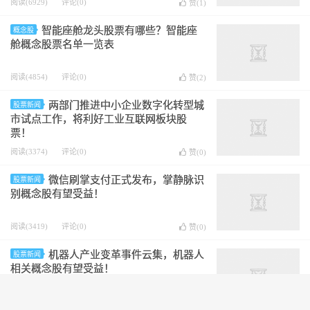
阅读(6929)
评论(0)
赞(
1
)
智能座舱龙头股票有哪些？智能座
概念股
舱概念股票名单一览表
阅读(4854)
评论(0)
赞(
2
)
两部门推进中小企业数字化转型城
股票新闻
市试点工作，将利好工业互联网板块股
票！
阅读(3374)
评论(0)
赞(
0
)
微信刷掌支付正式发布，掌静脉识
股票新闻
别概念股有望受益！
阅读(3419)
评论(0)
赞(
0
)
机器人产业变革事件云集，机器人
股票新闻
相关概念股有望受益！
阅读(2161)
评论(0)
赞(
0
)