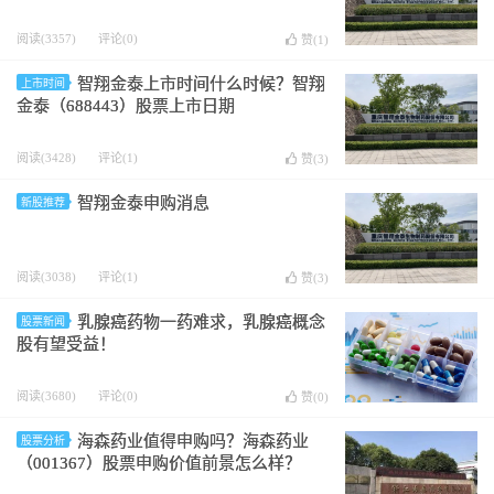
阅读(3357)
评论(0)
赞(
1
)
智翔金泰上市时间什么时候？智翔
上市时间
金泰（688443）股票上市日期
阅读(3428)
评论(1)
赞(
3
)
智翔金泰申购消息
新股推荐
阅读(3038)
评论(1)
赞(
3
)
乳腺癌药物一药难求，乳腺癌概念
股票新闻
股有望受益！
阅读(3680)
评论(0)
赞(
0
)
海森药业值得申购吗？海森药业
股票分析
（001367）股票申购价值前景怎么样？