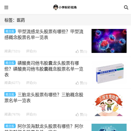
标签：医药
甲型流感龙头股票有哪些？甲型流
概念股
感概念股票名单一览表
阅读(7321)
评论(0)
赞(
1
)
磷酸奥司他韦胶囊龙头股票有哪
概念股
些？磷酸奥司他韦胶囊概念股票名单一览
表
阅读(6277)
评论(0)
赞(
1
)
三胎龙头股票有哪些？三胎概念股
概念股
票名单一览表
阅读(7679)
评论(0)
赞(
1
)
阿尔茨海默龙头股票有哪些？阿尔
概念股