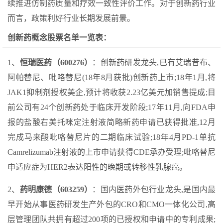
续推进仿制药质量和疗效一致性评价工作。对于创新药行业
而言，政策利好行业长期发展前景。
创新药概念股票名单一览表：
1、
恒瑞医药（600276）
：创新药研发龙头,已有艾瑞昔布、
阿帕替尼、吡咯替尼(18年8月获批)创新药上市;18年1月,将
JAK1抑制剂授权美企,预计将收获2.23亿美元加销售提成;目
前公司有24个创新药处于临床开发阶段;17年11月,向FDA申
报的盐酸右美托咪定注射液简略新药申请已获得批准,12月
完成马来酸吡咯替尼片的二期临床试验;18年4月PD-1单抗
Camrelizumab注射液的上市申请获得CDE承办受理;吡咯替尼
申适应症为HER2表达阳性的晚期或转移性乳腺癌。
2、
药明康德（603259）
：国内医药外包行业龙头,是国内最
早开始从事医药研发生产外包的CRO和CMO一体化公司,高
层管理团队共拥有超过200项的已授权和申请中的专利成果;