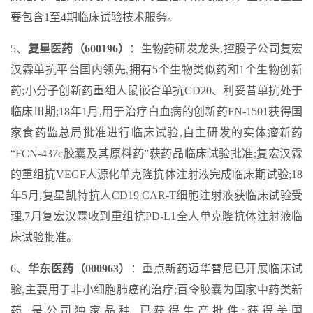
要包含1至4期临床试验技术服务。
5、
复星医药（600196）
：生物药研发龙头,控股子公司复宏
汉霖单抗平台国内领先,拥有5个生物类似药和1个生物创新
药;小分子创新药重组人鼠嵌合单抗CD20、利妥昔单抗处于
临床Ⅲ期;18年1月,用于治疗白血病的创新药FN-1501获得国
家食药监总局批准进行临床试验,自主研发的实体瘤新药
“FCN-437c胶囊及其原料药”获药品临床试验批准;复宏汉霖
的重组抗VEGF人源化单克隆抗体注射液完成临床期试验;18
年5月,复星凯特抗人CD19 CAR-T细胞注射液获临床试验受
理,7月复宏汉霖收到重组抗PD-L1全人单克隆抗体注射液临
床试验批准。
6、
华东医药（000963）
：重点新药迈华替尼已开展临床试
验,主要用于非小细胞肺癌的治疗;百令胶囊为国家中药类新
药,是公司独家品种,已获得生产批件;获得美国