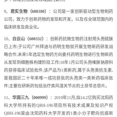
9、
君实生物（688180）
：公司是一家创新驱动型生物制药
公司，致力于创新药物的发现和开发，以及在全球范围内的
临床研发及商业化。
10、
白云山（600332）
：创新药抗微生物药注射用头孢硫脒
已上市;子公司广州拜迪与药明生物就开展生物新药研发战
略合作,未来5年选定生物药方向委托药明生物进行生物新药
从发现到细胞株构建阶段工作;18年1月公司头孢嗪脒钠原料
药获得临床试验批件,该产品为1类新药,属于头孢类抗生素,
是我国近二十年来唯一成功获批的头孢类一类新药临床批
件;主要在研新药包括治疗类风湿关节炎的土茯苓总苷片。
11、
华润三九（000999）
：2019年11月,拟14.2亿购买沈阳药
科大学所持有的QBH-196项目所有技术成果及知识产权
QBH-196是由沈阳药科大学开发的1类小分子靶向抗癌新