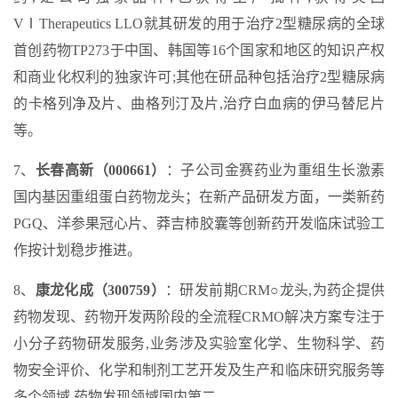
VⅠTherapeutics LLO就其研发的用于治疗2型糖尿病的全球
首创药物TP273于中国、韩国等16个国家和地区的知识产权
和商业化权利的独家许可;其他在研品种包括治疗2型糖尿病
的卡格列净及片、曲格列汀及片,治疗白血病的伊马替尼片
等。
7、
长春高新（000661）
：子公司金赛药业为重组生长激素
国内基因重组蛋白药物龙头；在新产品研发方面，一类新药
PGQ、洋参果冠心片、莽吉柿胶囊等创新药开发临床试验工
作按计划稳步推进。
8、
康龙化成（300759）
：研发前期CRM○龙头,为药企提供
药物发现、药物开发两阶段的全流程CRMO解决方案专注于
小分子药物研发服务,业务涉及实验室化学、生物科学、药
物安全评价、化学和制剂工艺开发及生产和临床研究服务等
多个领域,药物发现领域国内第二。