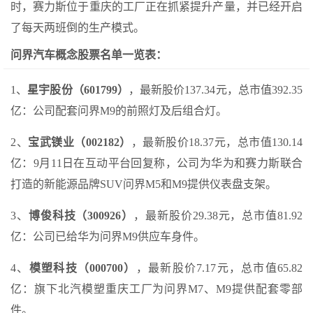
时，赛力斯位于重庆的工厂正在抓紧提升产量，并已经开启
了每天两班倒的生产模式。
问界汽车概念股票名单一览表：
1、
星宇股份（601799）
，最新股价137.34元，总市值392.35
亿：公司配套问界M9的前照灯及后组合灯。
2、
宝武镁业（002182）
，最新股价18.37元，总市值130.14
亿：9月11日在互动平台回复称，公司为华为和赛力斯联合
打造的新能源品牌SUV问界M5和M9提供仪表盘支架。
3、
博俊科技（300926）
，最新股价29.38元，总市值81.92
亿：公司已给华为问界M9供应车身件。
4、
模塑科技（000700）
，最新股价7.17元，总市值65.82
亿：旗下北汽模塑重庆工厂为问界M7、M9提供配套零部
件。