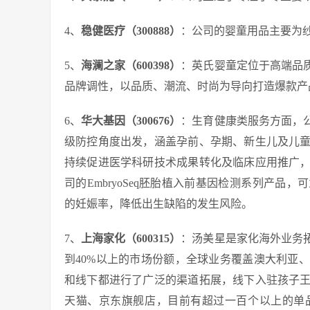
4、
稳健医疗（300888）
：公司的婴童用品主要为
5、
海澜之家（600398）
：英氏婴童定位于高端品
品牌调性，以品质、潮流、时尚为导向打造爆款产
6、
华大基因（300676）
：生育健康类服务方面，
级防控角度出发，涵盖孕前、孕期、新生儿及儿
持续促进医学科研技术成果转化及临床应用推广
司的EmbryoSeq胚胎植入前基因检测系列产
的妊娠率，降低出生缺陷的发生风险。
7、
上海家化（600315）
：汤美星是家化海外业务
到40%以上的市场份额，全球业务覆盖澳大利亚、
和线下都进行了广泛的渠道拓展，线下入驻孩子
天猫、京东旗舰店，目前有超过一百个以上的单