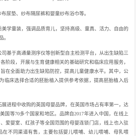
纱布尿垫、纱布隔尿裤和婴童纱布浴巾等。
质美学童装，强调品质育儿，坚持高级、童真、活力、自由的
品。
公司基于高通量测序仪等创新型自主检测平台，从出生缺陷三
童各阶段，开展与生育健康相关的基础研究和临床应用服务，
，旨在全面助力出生缺陷防控，提高儿童健康水平。其中，公
品，可为临床选择合适的胚胎植入提供参考依据，提高胚胎植入后
拓展进程中收购的英国母婴品牌，在英国市场占有率第一，达
美国等70多个国家和地区。品牌自2017年进入中国，在线上
王、爱婴室、红孩子等全国范围的母婴连锁门店，线上也入驻
品在不同渠道有售，主要包括婴儿喂哺、幼儿喂哺、母乳喂