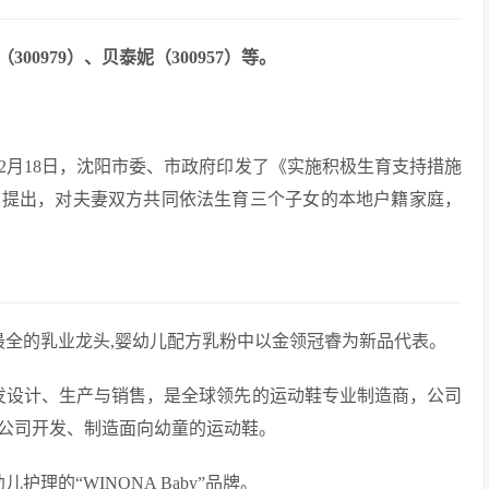
00979）、贝泰妮（300957）等。
3年2月18日，沈阳市委、市政府印发了《实施积极生育支持措施
》提出，对夫妻双方共同依法生育三个子女的本地户籍家庭，
最全的乳业龙头,婴幼儿配方乳粉中以金领冠睿为新品代表。
发设计、生产与销售，是全球领先的运动鞋专业制造商，公司
公司开发、制造面向幼童的运动鞋。
理的“WINONA Baby”品牌。