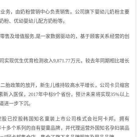
粉业务，由奶粉营销中心负责销售。公司旗下婴幼儿奶粉主要
奶粉、优幼婴幼儿配方奶粉等。
零售及增值服务,是一家数据驱动的，基于顾客关系经营的创
司实现优生优育检测收入9,871.77万元，较去年同期相比增长
着二胎政策的放开，新生儿维持较高水平增长，公司卡贝缩宫
新入医保，2017年中标9个省份，预计未来将实现35%以上
道进一步下沉。
司控股已控股韩国知名童装上市公司株式会社阿卡邦。拥有
、Dear Baby等十多个系列的自有婴童品牌，并代理运营外国知名孕妇装品