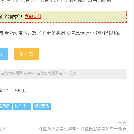
g Gallery”阿卡邦集合店，集合了旗下多品牌服饰及用品品牌。
锁全部内容！
立即支付
和市场份额排序，想了解更多概念股信息请上小李财经视角。
1
)
打赏
»
三胎龙头股票有哪些？三胎概念股票名单一览表
享到：
更多
(
0
)
童用品
服饰行业
母婴用品
下一篇
股名
绿氢龙头股票有哪些？绿氢概念股票名单一览表