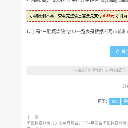
牌Maternity。2014年在中国开始经营“Agaban
小编原创不易，查看完整信息需要先支付
6.88元
才能解
以上是“三胎概念股”名单一览表是根据公司市值
赞(
未经允许不得转载：
小李财经视角
分
标签：
医药
婴
上一篇
旷视科技概念龙头股票有哪些？2024年最全旷视科技概念