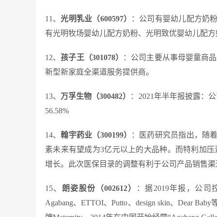
11、
光明乳业（600597）
：公司有婴幼儿配方奶
有光明牧场婴幼儿配方奶粉、光明致优婴幼儿配方
12、
孩子王（301078）
：公司主要从事母婴童商品
新型新家庭全渠道服务提供商。
13、
万孚生物（300482）
：2021年半年报披露：公
56.58%
14、
翰宇药业（300199）
：医药研究员指出，随
素未来有望成为3亿元以上的大品种。而特利加压素
增长。此次医保目录的调整有利于公司产品销售渠
15、
朗姿股份（002612）
：据2019年报，公
Agabang、ETTOI、Putto、design skin