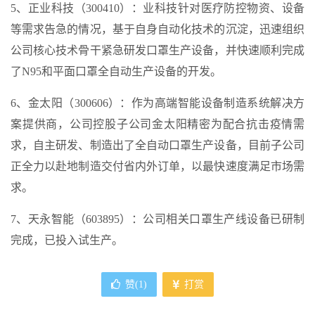
5、正业科技（300410）：业科技针对医疗防控物资、设备
等需求告急的情况，基于自身自动化技术的沉淀，迅速组织
公司核心技术骨干紧急研发口罩生产设备，并快速顺利完成
了N95和平面口罩全自动生产设备的开发。
6、金太阳（300606）：作为高端智能设备制造系统解决方
案提供商，公司控股子公司金太阳精密为配合抗击疫情需
求，自主研发、制造出了全自动口罩生产设备，目前子公司
正全力以赴地制造交付省内外订单，以最快速度满足市场需
求。
7、天永智能（603895）：公司相关口罩生产线设备已研制
完成，已投入试生产。
赞(
1
)
打赏