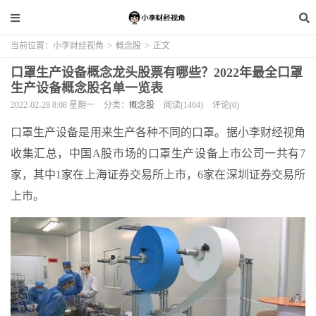
当前位置：
小李财经视角
>
概念股
>
正文
口罩生产设备概念龙头股票有哪些？2022年最全口罩
生产设备概念股名单一览表
2022-02-28 8:08 星期一
分类：
概念股
阅读(1404)
评论(0)
口罩生产设备是用来生产各种不同的口罩。据小李财经视角
收集汇总，中国A股市场的口罩生产设备上市公司一共有7
家，其中1家在上海证券交易所上市，6家在深圳证券交易所
上市。