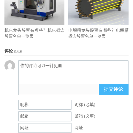
机床龙头股票有哪些？机床概念
电解槽龙头股票有哪些？电解槽
股票名单一览表
概念股票名单一览表
评论
抢沙发
提交评论
昵称 (必填)
邮箱 (必填)
网址