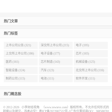
热门文章
热门标签
上市公司公告 (321)
深交所上市公司 (215)
电子 (195)
上交所上市公司 (186)
电子设备 (177)
芯片 (165)
医药 (161)
芯片制造 (143)
机械设备 (125)
智能设备 (124)
汽车 (123)
北交所上市公司 (116)
制药公司 (115)
电池 (111)
软件开发 (111)
热门概念股
© 2012-2026
小李财经视角
（www.rewievs.com）版权所有，不允许任何形式的
转载以及拷贝，违者必究！
粤ICP备2022007532号-1
广告位置招商QQ：308588781