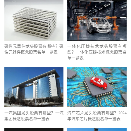
磁性元器件龙头股票有哪些？磁
一体化压铸技术龙头股票有哪
性元器件概念股票名单一览表
些？一体化压铸技术概念股票名
单一览表
一汽集团龙头股票有哪些？一汽
汽车芯片龙头股票有哪些？2024
集团概念股票名单一览表
年汽车芯片概念股名单一览表