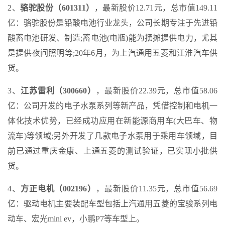
2、
骆驼股份（601311）
，最新股价12.71元，总市值149.11
亿：骆驼股份是铅酸电池行业龙头，公司长期专注于先进铅
酸蓄电池研发、制造;蓄电池(电瓶)能为摆摊提供电力，尤其
是提供夜间照明等;20年6月，为上汽通用五菱和江淮汽车供
货。
3、
江苏雷利（300660）
，最新股价22.39元，总市值58.06
亿：公司开发的电子水泵系列等新产品，凭借控制和电机一
体化技术优势，已经成功应用在新能源商用车(大巴车、物
流车)等领域;另外开发了几款电子水泵用于乘用车领域，目
前已通过重庆金康、上通五菱的测试验证，已实现小批供
货。
4、
方正电机（002196）
，最新股价11.35元，总市值56.69
亿：驱动电机主要装配车型包括上汽通用五菱的宝骏系列电
动车、宏光mini ev，小鹏P7等车型上。