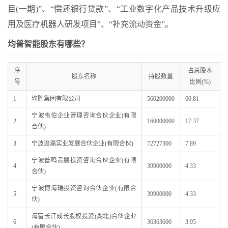
目(一期)”、“偿还银行贷款”、“工业数字化产品技术升级应
用及医疗机器人研发项目”、“补充流动资金”。
均普智能股东有哪些？
序
占总股本
股东名称
持股数量
号
比例(%)
1
均胜集团有限公司
560200000
60.81
宁波韦伯企业管理咨询合伙企业(有限
2
160000000
17.37
合伙)
3
宁波浚瀛实业发展合伙企业(有限合伙)
72727300
7.89
宁波普鸣品鹏投资咨询合伙企业(有限
4
39900000
4.33
合伙)
宁波博海瑞投资咨询合伙企业(有限合
5
39900000
4.33
伙)
海富长江成长股权投资(湖北)合伙企业
6
36363600
3.95
(有限合伙)