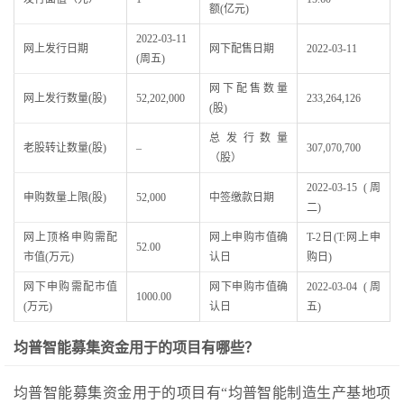
额(亿元)
2022-03-11
网上发行日期
网下配售日期
2022-03-11
(周五)
网下配售数量
网上发行数量(股)
52,202,000
233,264,126
(股)
总发行数量
老股转让数量(股)
–
307,070,700
（股）
2022-03-15 (周
申购数量上限(股)
52,000
中签缴款日期
二)
网上顶格申购需配
网上申购市值确
T-2日(T:网上申
52.00
市值(万元)
认日
购日)
网下申购需配市值
网下申购市值确
2022-03-04 (周
1000.00
(万元)
认日
五)
均普智能募集资金用于的项目有哪些？
均普智能募集资金用于的项目有“均普智能制造生产基地项