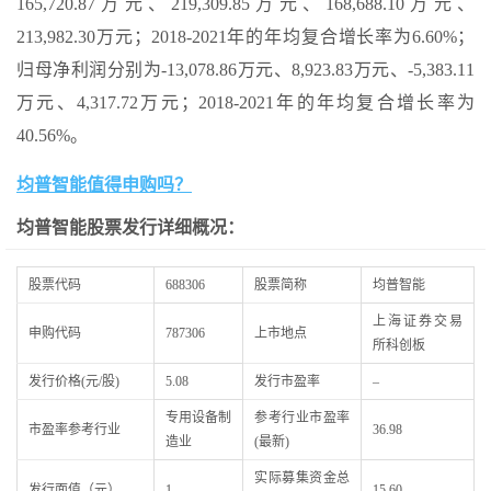
165,720.87万元、219,309.85万元、168,688.10万元、
213,982.30万元；2018-2021年的年均复合增长率为6.60%；
归母净利润分别为-13,078.86万元、8,923.83万元、-5,383.11
万元、4,317.72万元；2018-2021年的年均复合增长率为
40.56%。
均普智能值得申购吗？
均普智能股票发行详细概况：
股票代码
688306
股票简称
均普智能
上海证券交易
申购代码
787306
上市地点
所科创板
发行价格(元/股)
5.08
发行市盈率
–
专用设备制
参考行业市盈率
市盈率参考行业
36.98
造业
(最新)
实际募集资金总
发行面值（元）
1
15.60