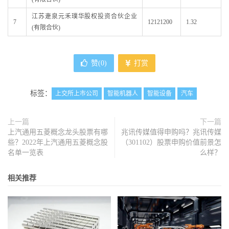
江苏疌泉元禾璞华股权投资合伙企业
7
12121200
1.32
(有限合伙)
赞(
0
)
打赏
标签：
上交所上市公司
智能机器人
智能设备
汽车
上一篇
下一篇
上汽通用五菱概念龙头股票有哪
兆讯传媒值得申购吗？兆讯传媒
些？2022年上汽通用五菱概念股
（301102）股票申购价值前景怎
名单一览表
么样？
相关推荐