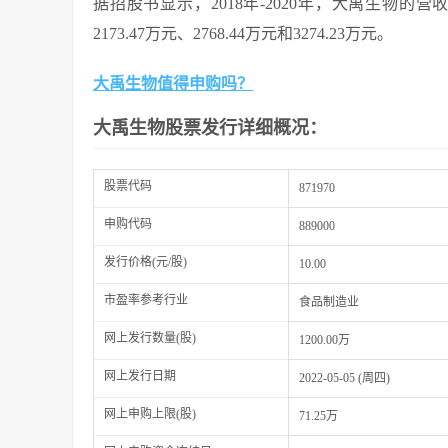
据招股书显示，2018年-2020年，大禹生物的营收
2173.47万元、2768.44万元和3274.23万元。
大禹生物值得申购吗？
大禹生物股票发行详细概况：
股票代码
871970
申购代码
889000
发行价格(元/股)
10.00
市盈率参考行业
食品制造业
网上发行数量(股)
1200.00万
网上发行日期
2022-05-05 (周四)
网上申购上限(股)
71.25万