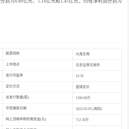
分别为0.89亿元、1.14亿元和1.45亿元，归母净利润分别为
股票简称
大禹生物
上市地点
北京证券交易所
发行市盈率
19.59
定价方式
直接定价
总发行数量(股)
1500.00万
中签缴款日期
2022-05-05 (周四)
网上顶格申购所需资金(元)
712.50万