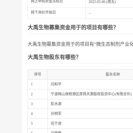
网上申购资金冻结日
2022-05-06 (周五)
网下询价开始日
–
大禹生物募集资金用于的项目有哪些？
大禹生物募集资金用于的项目有“微生态制剂产业化
大禹生物股东有哪些？
序号
股东名称
1
闫和平
2
宁波梅山保税港区厚扬天灏股权投资中心(有限合伙)
3
彭水源
4
孙明军
5
任宁波