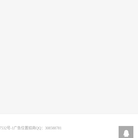
7532号-1
广告位置招商QQ：308588781