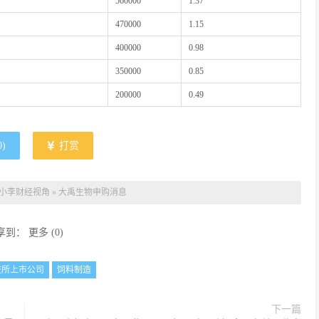
560000
1.37
470000
1.15
400000
0.98
350000
0.85
200000
0.49
0
)
打赏
小李财经视角
»
大禹生物申购消息
享到：
更多
(
0
)
交所上市公司
饲料制造
下一篇