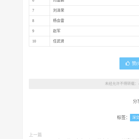
6
闫雷鹏
7
刘泽荣
8
杨会雷
9
赵军
10
任武贤
赞(
未经允许不得转载：
分
标签：
深
上一篇