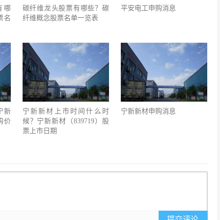
有哪
碳纤维龙头股票有哪些？碳
平安电工申购消息
票名
纤维概念股票名单一览表
宁新
宁新新材上市时间什么时
宁新新材申购消息
购价
候？宁新新材（839719）股
票上市日期
提交评论