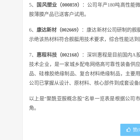
5、
国风塑业（000859）
：公司年产180吨高性
胺薄膜产品已送客户试用。
6、
康达新材（002669）
：康达新材公司研制的舰
示绝该热材料符合舰艇用技术要求，综合性能达到
7、
惠程科技（002168）
：深圳惠程是目前国内A
技术企业，是一家城乡配电网络高可靠性装备供
品、硅橡胶绝缘制品、复合材料绝缘制品，主要
公司已掌握从设计、原材料、核心部件到成套设备
以上是“聚酰亚胺概念股”名单一览表是根据公司
角。
赞(