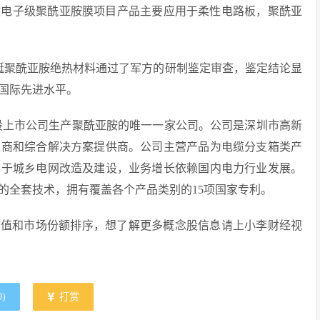
能微电子级聚酰亚胺膜项目产品主要应用于柔性电路板，聚酰亚
艇聚酰亚胺绝热材料通过了军方的研制鉴定审查，鉴定结论显
国际先进水平。
股上市公司生产聚酰亚胺的唯一一家公司。公司是深圳市高新
应商和综合解决方案提供商。公司主营产品为电缆分支箱类产
用于城乡电网改造及建设，业务增长依赖国内电力行业发展。
的全套技术，拥有覆盖各个产品类别的15项国家专利。
市值和市场份额排序，想了解更多概念股信息请上小李财经视
0
)
打赏