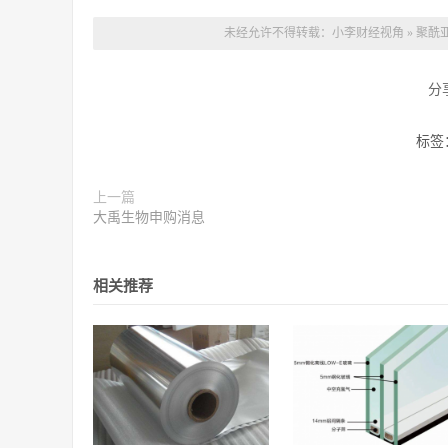
未经允许不得转载：
小李财经视角
»
聚酰
分
标签
上一篇
大禹生物申购消息
相关推荐