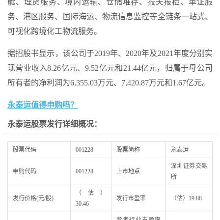
舱、理货服务、境内运输、仓储堆存、报关报检、单证服
务、港区服务、国际海运、物流信息监控等全链条一站式、
可视化跨境化工物流服务。
据招股书显示，该公司于2019年、2020年及2021年度分别实
现营业收入8.26亿元、9.52亿元和21.44亿元，归属于母公司
所有者的净利润为6,355.03万元、7,420.87万元和1.67亿元。
永泰运值得申购吗？
永泰运股票发行详细概况：
股票代码
001228
股票简称
永泰运
深圳证券交易
申购代码
001228
上市地点
所
（估）
发行价格(元/股)
发行市盈率
（估）
19.88
30.46