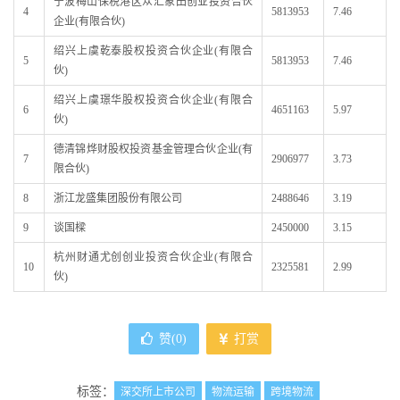
宁波梅山保税港区众汇象田创业投资合伙
4
5813953
7.46
企业(有限合伙)
绍兴上虞乾泰股权投资合伙企业(有限合
5
5813953
7.46
伙)
绍兴上虞璟华股权投资合伙企业(有限合
6
4651163
5.97
伙)
德清锦烨财股权投资基金管理合伙企业(有
7
2906977
3.73
限合伙)
8
浙江龙盛集团股份有限公司
2488646
3.19
9
谈国樑
2450000
3.15
杭州财通尤创创业投资合伙企业(有限合
10
2325581
2.99
伙)
赞(
0
)
打赏
标签：
深交所上市公司
物流运输
跨境物流