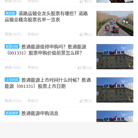
阅读(1824)
评论(0)
赞(
1
)
道路运输业龙头股票有哪些？道路
概念股
运输业概念股票名单一览表
阅读(3637)
评论(0)
赞(
1
)
胜通能源值得申购吗？胜通能源
股票分析
（001331）股票申购价值前景怎么样？
阅读(7092)
评论(0)
赞(
10
)
胜通能源上市时间什么时候？胜通
上市时间
能源（001331）股票上市日期
阅读(3321)
评论(0)
赞(
3
)
胜通能源申购消息
新股推荐
阅读(2648)
评论(0)
赞(
1
)