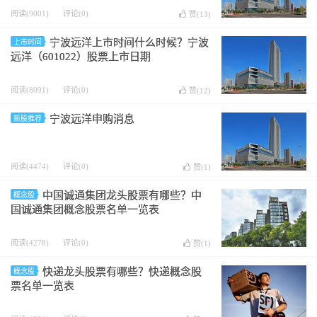
阅读(9001)
评论(0)
赞(
13
)
宁波远洋上市时间什么时候？宁波
上市时间
远洋（601022）股票上市日期
阅读(8091)
评论(0)
赞(
12
)
宁波远洋申购消息
新股推荐
阅读(4474)
评论(0)
赞(
1
)
中国诚通集团龙头股票有哪些？中
概念股
国诚通集团概念股票名单一览表
阅读(4278)
评论(0)
赞(
1
)
快递龙头股票有哪些？快递概念股
概念股
票名单一览表