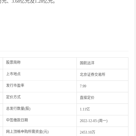
3万元、3.68亿元及1.28亿元。
股票简称
国航远洋
上市地点
北京证券交易所
发行市盈率
7.99
定价方式
直接定价
总发行数量(股)
1.11亿
中签缴款日期
2022-12-05 (周一)
网上顶格申购所需资金(元)
2453.10万