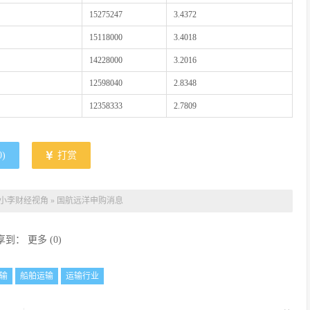
15275247
3.4372
15118000
3.4018
14228000
3.2016
12598040
2.8348
12358333
2.7809
0
)
打赏
小李财经视角
»
国航远洋申购消息
享到：
更多
(
0
)
输
船舶运输
运输行业