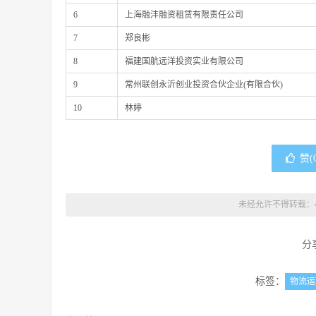
6
上海融沣融资租赁有限责任公司
7
郑良彬
8
福建国航远洋投资实业有限公司
9
常州联创永沂创业投资合伙企业(有限合伙)
10
林婷
赞(
未经允许不得转载：
分
标签：
物流运