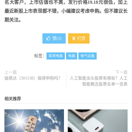
名大客户，上市估值也不高，发行价格19.18元很低，加上
最近新股上市表现都不错，小编建议考虑申购。但不建议长
期关注。
赞(
2
)
打赏
标签：
家用电器
电器
电气设备
上一篇
下一篇
骏鼎达（301538）值得申购吗？
人工智能龙头股票有哪些？人工
智能概念股票名单一览表
相关推荐