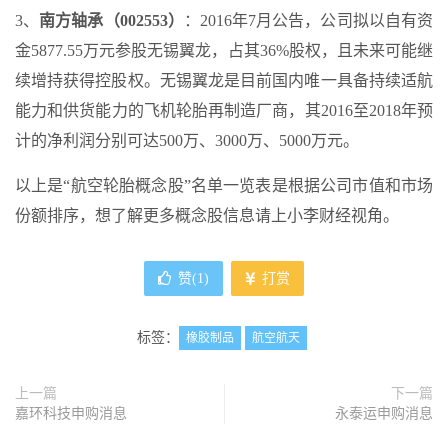
3、
南方轴承（002553）
：2016年7月公告，公司拟以自有资
金5877.55万元参股无锡翼龙，占其36%股权，且未来可能继
续增持获得控股权。无锡翼龙是目前国内唯一具备持续适航
能力和供货能力的飞机轮胎再制造厂商，其2016至2018年预
计的净利润分别可达500万、3000万、5000万元。
以上是“航空轮胎概念股”名单一览表是根据公司市值和市场
份额排序，想了解更多概念股信息请上小李财经视角。
赞(
1
)
打赏
标签：
橡胶制品
航空航天
上一篇
下一篇
嘉环科技申购消息
永泰运申购消息