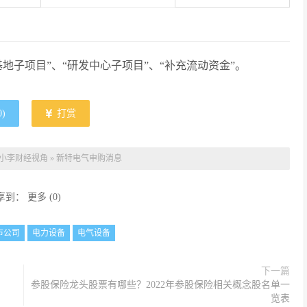
地子项目”、“研发中心子项目”、“补充流动资金”。
0
)
打赏
小李财经视角
»
新特电气申购消息
享到：
更多
(
0
)
市公司
电力设备
电气设备
下一篇
参股保险龙头股票有哪些？2022年参股保险相关概念股名单一
览表