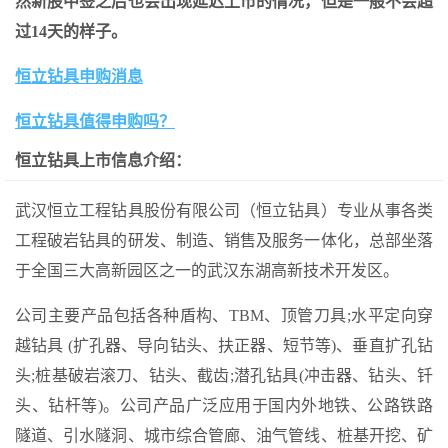
然新股中签之后也会出现延迟上市的情况，但是一般不会超
过14天的样子。
恒立钻具申购消息
恒立钻具值得申购吗？
恒立钻具上市信息介绍：
武汉恒立工程钻具股份有限公司（恒立钻具）专业从事各类
工程破岩钻具的研发、制造、销售及服务一体化，总部坐落
于全国三大高新园区之一的武汉东湖高新技术开发区。
公司主要产品包括各种盾构、TBM、顶管刀具;水平定向穿
越钻具 (扩孔器、导向钻头、扶正器、短节等)、垂直扩孔钻
头;桩基破岩滚刀、钻头、截齿;潜孔钻具(冲击器、钻头、钎
头、钻杆等)。公司产品广泛应用于国内外地铁、公路铁路
隧道、引水隧洞、城市综合管廊、油气管线、桩基开挖、矿