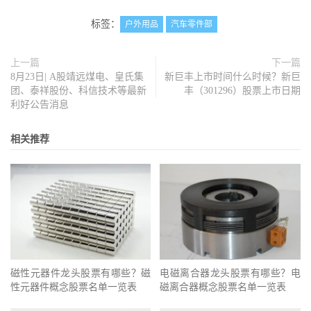
标签：
户外用品
汽车零件部
上一篇
下一篇
8月23日| A股靖远煤电、皇氏集
新巨丰上市时间什么时候？新巨
团、泰祥股份、科信技术等最新
丰（301296）股票上市日期
利好公告消息
相关推荐
磁性元器件龙头股票有哪些？磁
电磁离合器龙头股票有哪些？电
性元器件概念股票名单一览表
磁离合器概念股票名单一览表