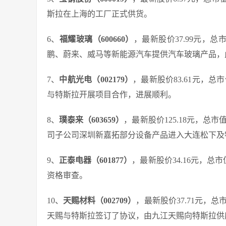
斯拉在上海的工厂正式供货。
6、
福耀玻璃（600660）
，最新股价37.99元，总
鹏、蔚来、威马等新能源汽车提供汽车玻璃产品，
7、
中航光电（002179）
，最新股价83.61元，总市
与特斯拉开展项目合作，进展顺利。
8、
璞泰来（603659）
，最新股价125.18元，总市值
司子公司深圳新嘉拓部分设备产品进入大连松下及
9、
正泰电器（601877）
，最新股价34.16元，总
资格审查。
10、
天赐材料（002709）
，最新股价37.71元，总
天赐与特斯拉签订了协议，由九江天赐向特斯拉供