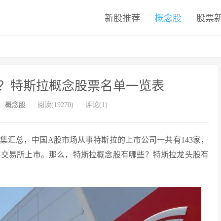
新股推荐
概念股
股票
？特斯拉概念股票名单一览表
：
概念股
阅读(19270)
评论(1)
收集汇总，中国A股市场从事特斯拉的上市公司一共有143家，
证券交易所上市。那么，特斯拉概念股有哪些？特斯拉龙头股有