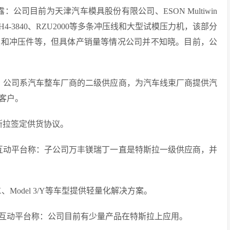
披露：公司目前为天津汽车模具股份有限公司、ESON Multiwin
、LH4-3840、RZU2000等多条冲压线和大型试模压力机，该部分
具和冲压件等，但具体产销量等情况公司并不知晓。目前，公
披露：公司系汽车整车厂商的二级供应商，为汽车线束厂商提供汽
客户。
特斯拉签定供货协议。
司在互动平台称：子公司万丰镁瑞丁一直是特斯拉一级供应商，并
/X、Model 3/Y等车型提供轻量化解决方案。
公司在互动平台称：公司目前有少量产品在特斯拉上应用。