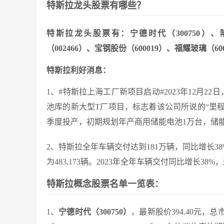
特斯拉龙头股票有哪些？
特斯拉龙头股票有：宁德时代（300750）、隆
（002466）、宝钢股份（600019）、福耀玻璃（60
特斯拉利好消息：
1、#特斯拉上海工厂新项目启动#2023年12月22
池库的新大型T厂项目，标志着该公司所说的“里程
季度投产，初期规划年产商用储能电池1万台，储能
2、特斯拉全年车辆交付达到181万辆，同比增长38%
为483,173辆。2023年全年车辆交付同比增长38
特斯拉概念股票名单一览表：
1、
宁德时代（300750）
，最新股价394.40元，