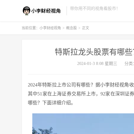
带你用不同的视角看股市！
当前位置：
小李财经视角
>
概念股
>
正文
特斯拉龙头股票有哪些
2024-01-3 8:08 星期三
分类
2024年特斯拉上市公司有哪些？据小李财经视角
其中51家在上海证券交易所上市，92家在深圳
哪些？下面详细介绍。