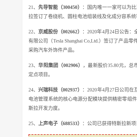
21、
先导智能（300450）
：国内唯一一家可以为比亚
拉签订了卷绕机、圆柱电池组装线及化成分容系统等
22、
京威股份（002662）
：2020年4月24日公
有限公司（Tesla Shanghai Co,Ltd.
采购汽车外饰件产品。
23、
华阳集团（002906）
，最新股价35.80元，
定点项目。
24、
兴瑞科技（002937）
：2020年4月27日公
电池管理系统的核心电源分配模块提供精密零组件
斯拉开发力度。
25、
上声电子（688533）
：公司已获得特斯拉新项