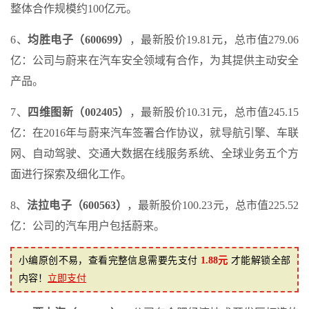
整体合作规模约100亿元。
6、
均胜电子（600699）
，最新股价19.81元，总市值279.06
亿：公司与蔚来在汽车安全领域有合作，为其提供主动安全
产品。
7、
四维图新（002405）
，最新股价10.31元，总市值245.15
亿：在2016年与蔚来汽车签署合作协议，就导航引擎、车联
网、自动驾驶、交通大数据在线服务系统、全球业务五个方
面进行探索及细化工作。
8、
法拉电子（600563）
，最新股价100.23元，总市值225.52
亿：公司的汽车用户包括蔚来。
小编原创不易，查看完整信息需要先支付
1.88元
才能解锁全部
内容！
立即支付