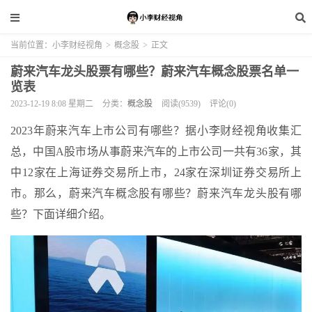
当前位置：
小李财经视角
>
概念股
>
正文
蔚来汽车龙头股票有哪些？蔚来汽车概念股票名单一
览表
2023-12-19 8:08 星期二
分类：
概念股
阅读(9539)
评论(0)
2023年蔚来汽车上市公司有哪些？据小李财经视角收集汇
总，中国A股市场从事蔚来汽车的上市公司一共有36家，其
中12家在上海证券交易所上市，24家在深圳证券交易所上
市。那么，蔚来汽车概念股有哪些？蔚来汽车龙头股有哪
些？下面详细介绍。