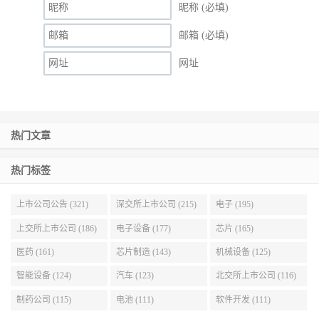
昵称 (必填)
邮箱 (必填)
网址
热门文章
热门标签
上市公司公告 (321)
深交所上市公司 (215)
电子 (195)
上交所上市公司 (186)
电子设备 (177)
芯片 (165)
医药 (161)
芯片制造 (143)
机械设备 (125)
智能设备 (124)
汽车 (123)
北交所上市公司 (116)
制药公司 (115)
电池 (111)
软件开发 (111)