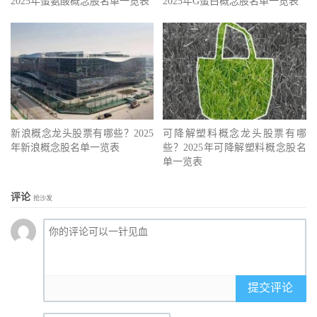
2025年蛋氨酸概念股名单一览表
2025年G蛋白概念股名单一览表
新浪概念龙头股票有哪些？2025
可降解塑料概念龙头股票有哪
年新浪概念股名单一览表
些？2025年可降解塑料概念股名
单一览表
评论
抢沙发
提交评论