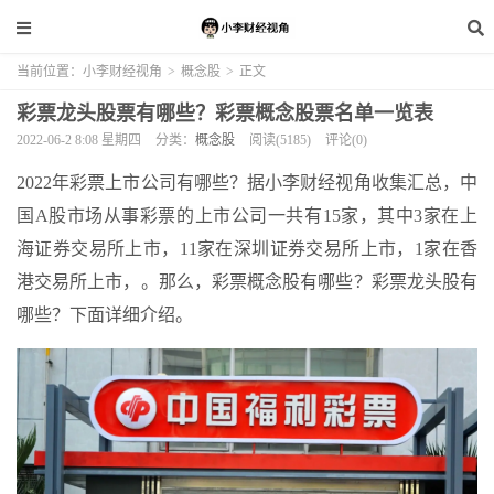
当前位置：
小李财经视角
>
概念股
>
正文
彩票龙头股票有哪些？彩票概念股票名单一览表
2022-06-2 8:08 星期四
分类：
概念股
阅读(5185)
评论(0)
2022年彩票上市公司有哪些？据小李财经视角收集汇总，中
国A股市场从事彩票的上市公司一共有15家，其中3家在上
海证券交易所上市，11家在深圳证券交易所上市，1家在香
港交易所上市，。那么，彩票概念股有哪些？彩票龙头股有
哪些？下面详细介绍。