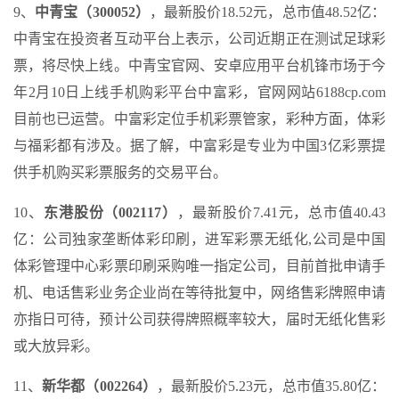
9、
中青宝（300052）
，最新股价18.52元，总市值48.52亿：
中青宝在投资者互动平台上表示，公司近期正在测试足球彩
票，将尽快上线。中青宝官网、安卓应用平台机锋市场于今
年2月10日上线手机购彩平台中富彩，官网网站6188cp.com
目前也已运营。中富彩定位手机彩票管家，彩种方面，体彩
与福彩都有涉及。据了解，中富彩是专业为中国3亿彩票提
供手机购买彩票服务的交易平台。
10、
东港股份（002117）
，最新股价7.41元，总市值40.43
亿：公司独家垄断体彩印刷，进军彩票无纸化,公司是中国
体彩管理中心彩票印刷采购唯一指定公司，目前首批申请手
机、电话售彩业务企业尚在等待批复中，网络售彩牌照申请
亦指日可待，预计公司获得牌照概率较大，届时无纸化售彩
或大放异彩。
11、
新华都（002264）
，最新股价5.23元，总市值35.80亿：