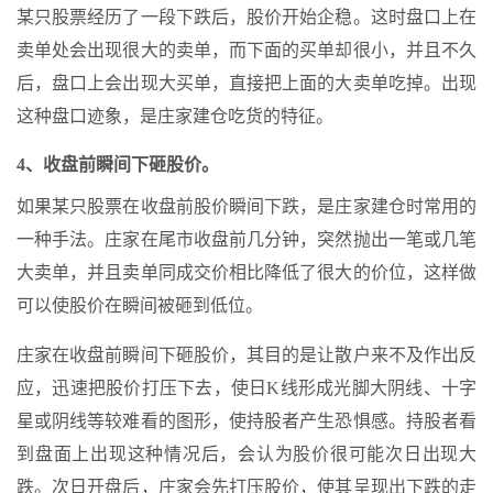
某只股票经历了一段下跌后，股价开始企稳。这时盘口上在
卖单处会出现很大的卖单，而下面的买单却很小，并且不久
后，盘口上会出现大买单，直接把上面的大卖单吃掉。出现
这种盘口迹象，是庄家建仓吃货的特征。
4、收盘前瞬间下砸股价。
如果某只股票在收盘前股价瞬间下跌，是庄家建仓时常用的
一种手法。庄家在尾市收盘前几分钟，突然抛出一笔或几笔
大卖单，并且卖单同成交价相比降低了很大的价位，这样做
可以使股价在瞬间被砸到低位。
庄家在收盘前瞬间下砸股价，其目的是让散户来不及作出反
应，迅速把股价打压下去，使日K线形成光脚大阴线、十字
星或阴线等较难看的图形，使持股者产生恐惧感。持股者看
到盘面上出现这种情况后，会认为股价很可能次日出现大
跌。次日开盘后，庄家会先打压股价，使其呈现出下跌的走