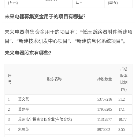
(万元)
认日
(周五)
未来电器募集资金用于的项目有哪些？
未来电器募集资金用于的项目有：“低压断路器附件新建项
目”、“新建技术研发中心项目”、“新建信息化系统项目”。
未来电器股东有哪些？
占总
序
股本
股东名称
持股数量
号
比例
(%)
1
莫文艺
53757216
51.2
2
莫建平
17953205
17.1
3
苏州浩宁投资合伙企业(有限合伙)
11312977
10.77
4
朱凤英
8976602
8.55