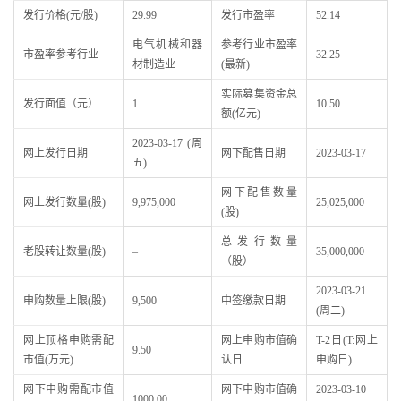
发行价格(元/股)
29.99
发行市盈率
52.14
电气机械和器
参考行业市盈率
市盈率参考行业
32.25
材制造业
(最新)
实际募集资金总
发行面值（元）
1
10.50
额(亿元)
2023-03-17 (周
网上发行日期
网下配售日期
2023-03-17
五)
网下配售数量
网上发行数量(股)
9,975,000
25,025,000
(股)
总发行数量
老股转让数量(股)
–
35,000,000
（股）
2023-03-21
申购数量上限(股)
9,500
中签缴款日期
(周二)
网上顶格申购需配
网上申购市值确
T-2日(T:网上
9.50
市值(万元)
认日
申购日)
网下申购需配市值
网下申购市值确
2023-03-10
1000.00