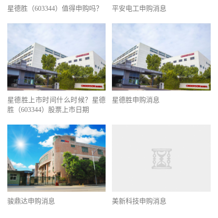
星德胜（603344）值得申购吗？
平安电工申购消息
星德胜上市时间什么时候？星德
星德胜申购消息
胜（603344）股票上市日期
骏鼎达申购消息
美新科技申购消息