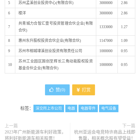
5
苏州孟溪创业投资中心(有限合伙)
3000000
2.86
6
楼洋
3000000
2.86
共青城力合智汇壹号投资管理合伙企业(有限
7
1333000
1.27
合伙)
8
惠州东升股权投资合伙企业(有限合伙)
1147000
1.09
9
苏州市相城埭溪创业投资有限责任公司
1000000
0.95
苏州工业园区国创至辉长三角动能股权投资
10
1000000
0.95
基金合伙企业(有限合伙)
赞(
0
)
打赏
标签：
深交所上市公司
电器
电器零件
电气设备
上一篇
下一篇
2023年广州新能源车利好政策，
杭州亚运会电竞特许商品上线即
将利好新能源车相关股票！
售罄，相关概念股有望受益！