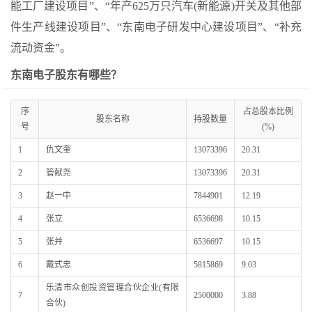
能工厂建设项目”、“年产625万只汽车(新能源)开关及其他部
件生产线建设项目”、“东南电子研发中心建设项目”、“补充
流动资金”。
东南电子股东有哪些？
序
占总股本比例
股东名称
持股数量
号
(%)
1
仇文奎
13073396
20.31
2
管献尧
13073396
20.31
3
赵一中
7844901
12.19
4
张立
6536698
10.15
5
张并
6536697
10.15
6
戴式忠
5815869
9.03
乐清市众创投资管理合伙企业(有限
7
2500000
3.88
合伙)