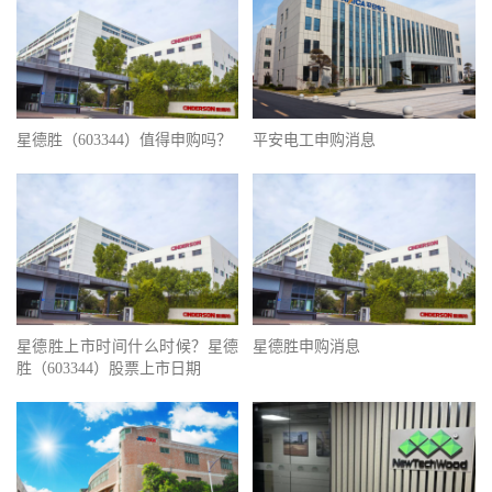
星德胜（603344）值得申购吗？
平安电工申购消息
星德胜上市时间什么时候？星德
星德胜申购消息
胜（603344）股票上市日期