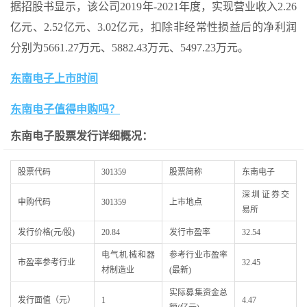
据招股书显示，该公司2019年-2021年度，实现营业收入2.26
亿元、2.52亿元、3.02亿元，扣除非经常性损益后的净利润
分别为5661.27万元、5882.43万元、5497.23万元。
东南电子上市时间
东南电子值得申购吗？
东南电子股票发行
详细概况：
股票代码
301359
股票简称
东南电子
深圳证券交
申购代码
301359
上市地点
易所
发行价格(元/股)
20.84
发行市盈率
32.54
电气机械和器
参考行业市盈率
市盈率参考行业
32.45
材制造业
(最新)
实际募集资金总
发行面值（元）
1
4.47