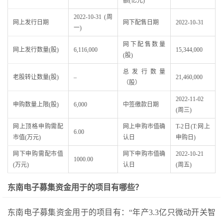
额(亿元)
2022-10-31 (周
网上发行日期
网下配售日期
2022-10-31
一)
网下配售数量
网上发行数量(股)
6,116,000
15,344,000
(股)
总发行数量
老股转让数量(股)
–
21,460,000
（股）
2022-11-02
申购数量上限(股)
6,000
中签缴款日期
(周三)
网上顶格申购需配
网上申购市值确
T-2日(T:网上
6.00
市值(万元)
认日
申购日)
网下申购需配市值
网下申购市值确
2022-10-21
1000.00
(万元)
认日
(周五)
东南电子募集资金用于的项目有哪些？
东南电子募集资金用于的项目有：“年产3.3亿只微动开关智