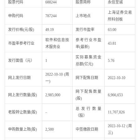
股票代码
688244
股票简称
永信至诚
上海证券交易
申购代码
787244
上市地点
所科创板
发行价格(元/股)
49.19
发行市盈率
63.00
软件和信息技
参考行业市盈
市盈率参考行业
43.81
术服务业
率(最新)
实际募集资金
发行面值（元）
1
5.76
总额(亿元)
2022-10-10 (周
网上发行日期
网下配售日期
2022-10-10
一)
网下配售数量
网上发行数量(股)
2,985,000
6,966,653
(股)
总发行数量
老股转让数量(股)
–
11,707,826
（股）
2022-10-12 (周
申购数量上限(股)
2,500
中签缴款日期
三)