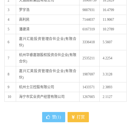
2
天通高新集团有限公司
10969739
18.2829
3
罗宇浩
9887931
16.4799
4
高利民
7144037
11.9067
5
潘建清
6167319
10.2789
嘉兴汇能投资管理合伙企业(有限合
6
3336418
5.5607
伙)
杭州华睿嘉银股权投资合伙企业(有限
7
2535211
4.2254
合伙)
嘉兴汇英投资管理合伙企业(有限合
8
1987697
3.3128
伙)
9
杭州士兰控股有限公司
1433571
2.3893
10
海宁市实业资产经营有限公司
1267605
2.1127
赞(
1
)
打赏