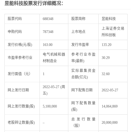
昱能科技股票发行详细概况：
股票代码
688348
股票简称
昱能科技
上海证券交易
申购代码
787348
上市地点
所科创板
发行价格(元/股)
163.00
发行市盈率
135.20
电气机械和器
参考行业市盈
市盈率参考行业
30.29
材制造业
率(最新)
实际募集资金
发行面值（元）
1
32.60
总额(亿元)
2022-05-27 (周
网上发行日期
网下配售日期
2022-05-27
五)
网下配售数量
网上发行数量(股)
5,100,000
14,064,869
(股)
总发行数量
老股转让数量(股)
–
20,000,000
（股）