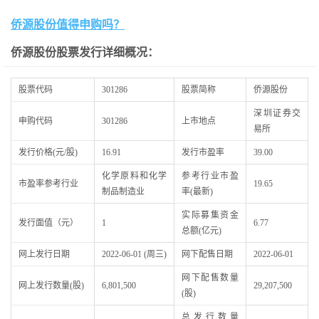
侨源股份值得申购吗？
侨源股份股票发行详细概况：
股票代码
301286
股票简称
侨源股份
深圳证券交
申购代码
301286
上市地点
易所
发行价格(元/股)
16.91
发行市盈率
39.00
化学原料和化学
参考行业市盈
市盈率参考行业
19.65
制品制造业
率(最新)
实际募集资金
发行面值（元）
1
6.77
总额(亿元)
网上发行日期
2022-06-01 (周三)
网下配售日期
2022-06-01
网下配售数量
网上发行数量(股)
6,801,500
29,207,500
(股)
总发行数量