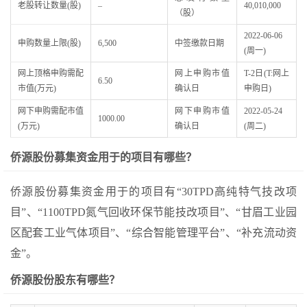
老股转让数量(股)
–
40,010,000
（股）
2022-06-06
申购数量上限(股)
6,500
中签缴款日期
(周一)
网上顶格申购需配
网上申购市值
T-2日(T:网上
6.50
市值(万元)
确认日
申购日)
网下申购需配市值
网下申购市值
2022-05-24
1000.00
(万元)
确认日
(周二)
侨源股份募集资金用于的项目有哪些？
侨源股份募集资金用于的项目有“30TPD高纯特气技改项
目”、“1100TPD氮气回收环保节能技改项目”、“甘眉工业园
区配套工业气体项目”、“综合智能管理平台”、“补充流动资
金”。
侨源股份股东有哪些？