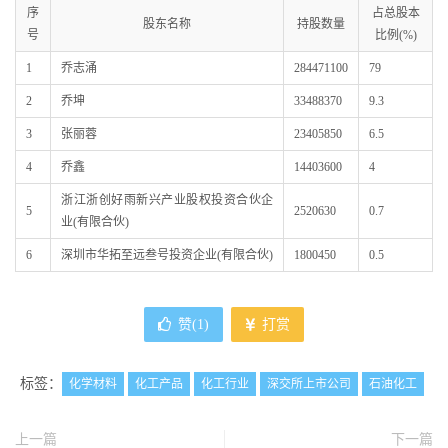
序
占总股本
股东名称
持股数量
号
比例(%)
1
乔志涌
284471100
79
2
乔坤
33488370
9.3
3
张丽蓉
23405850
6.5
4
乔鑫
14403600
4
浙江浙创好雨新兴产业股权投资合伙企
5
2520630
0.7
业(有限合伙)
6
深圳市华拓至远叁号投资企业(有限合伙)
1800450
0.5
赞(
1
)
打赏
标签：
化学材料
化工产品
化工行业
深交所上市公司
石油化工
上一篇
下一篇