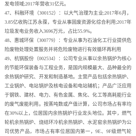
发电领域;2017年营收31亿元。
47、科融环境（300152）：以大气治理为主业;2017年6月，
3.85亿收购江苏永葆，专业从事固废资源化综合利用;2017年
垃圾发电业务收入3696万元，占比55.9%。
48、惠城环保（300779）：专业从事为石油化工行业提供危
险废物处理处置服务并将危险废物进行有效循环再利用
49、杭锅股份（002534）：公司专业从事以余热锅炉为核心
的节能环保装备与工程业务，是国内规模最大、品种最全的
余热锅炉研究、开发和制造基地。主营产品包括余热锅炉、
工业锅炉、电站锅炉及核电设备和电站辅机；产品广泛应用
于钢铁、建材、电力、有色金属、焦化、化工等高耗能行业
的废气废能利用。按蒸吨数或产值计算，公司市场占有率均
在30%以上，位居国内余热锅炉行业龙头地位。其中，燃气
轮机余热锅炉、烧结环冷机余热锅炉、水泥窑余热锅炉为公
司优势产品，市场占有率位居国内第一，9E、9F级燃气轮