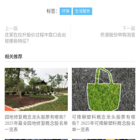
标签：
环保
生活服务
上一篇
下一篇
庄家在拉升股价过程中盘口会出
侨源股份申购消息
现哪些特征？
相关推荐
园地修复概念龙头股票有哪些？
可降解塑料概念龙头股票有哪
2025年最全园地修复概念股名单
些？2025年可降解塑料概念股名
一览表
单一览表