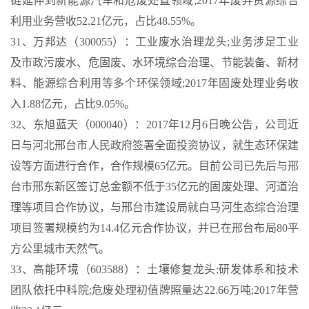
链延伸到新能源汽车和危废处置领域;2017年废弃资源综合
利用业务营收52.21亿元，占比48.55%。
31、万邦达（300055）：工业废水治理龙头;业务涉足工业
及市政污废水、危固废、水环境综合治理、节能装备、新材
料、能源综合利用等多个环保领域;2017年固废处理业务收
入1.88亿元，占比9.05%。
32、东旭蓝天（000040）：2017年12月6日晚公告，公司近
日与河北邢台市人民政府签署全面投资协议，就生态环保建
设等方面进行合作，合作规模65亿元。目前公司已先后与邢
台市邢东新区签订总金额不低于35亿元的固废处理、河道治
理等项目合作协议，与邢台市建设局就白马河生态综合治理
项目签署规模约为14.4亿元合作协议，并已在邢台布局80平
方公里城市天然气。
33、高能环境（603588）：土壤修复龙头;研发体系和技术
团队依托中科院;危废处理初值牌照量达22.66万吨;2017年营