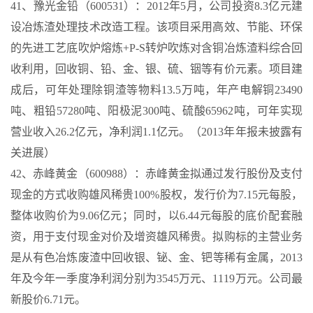
41、豫光金铅（600531）：2012年5月，公司投资8.3亿元建
设冶炼渣处理技术改造工程。该项目采用高效、节能、环保
的先进工艺底吹炉熔炼+P-S转炉吹炼对含铜冶炼渣料综合回
收利用，回收铜、铅、金、银、硫、铟等有价元素。项目建
成后，可年处理除铜渣等物料13.5万吨，年产电解铜23490
吨、粗铅57280吨、阳极泥300吨、硫酸65962吨，可年实现
营业收入26.2亿元，净利润1.1亿元。（2013年年报未披露有
关进展）
42、赤峰黄金（600988）：赤峰黄金拟通过发行股份及支付
现金的方式收购雄风稀贵100%股权，发行价为7.15元每股，
整体收购价为9.06亿元；同时，以6.44元每股的底价配套融
资，用于支付现金对价及增资雄风稀贵。拟购标的主营业务
是从有色冶炼废渣中回收银、铋、金、钯等稀有金属，2013
年及今年一季度净利润分别为3545万元、1119万元。公司最
新股价6.71元。