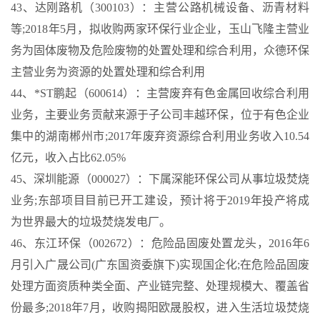
43、达刚路机（300103）：主营公路机械设备、沥青材料
等;2018年5月，拟收购两家环保行业企业，玉山飞隆主营业
务为固体废物及危险废物的处置处理和综合利用，众德环保
主营业务为资源的处置处理和综合利用
44、*ST鹏起（600614）：主营废弃有色金属回收综合利用
业务，主要业务贡献来源于子公司丰越环保，位于有色企业
集中的湖南郴州市;2017年废弃资源综合利用业务收入10.54
亿元，收入占比62.05%
45、深圳能源（000027）：下属深能环保公司从事垃圾焚烧
业务;东部项目目前已开工建设，预计将于2019年投产将成
为世界最大的垃圾焚烧发电厂。
46、东江环保（002672）：危险品固废处置龙头，2016年6
月引入广晟公司(广东国资委旗下)实现国企化;在危险品固废
处理方面资质种类全面、产业链完整、处理规模大、覆盖省
份最多;2018年7月，收购揭阳欧晟股权，进入生活垃圾焚烧