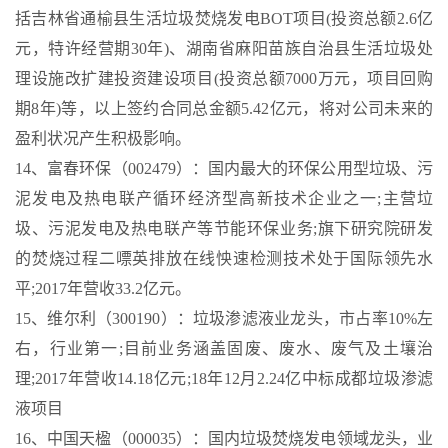
括吉林省通榆县生活垃圾焚烧发电BOT项目(投资总额2.6亿
元，特许经营期30年)、湖南省麻阳苗族自治县生活垃圾处
理设施改扩建投资建设项目(投资总额7000万元，项目回购
期8年)等，以上签约合同总金额5.42亿元，将对公司未来的
盈利状况产生积极影响。
14、富春环保（002479）：国内最大的环保公用型垃圾、污
泥发电及热电联产循环经济型高新技术企业之一;主营垃
圾、污泥发电及热电联产等节能环保业务;旗下研究院研发
的焚烧过程二嘌英排放在线怏速检测技术处于国际领先水
平;2017年营收33.2亿元。
15、维尔利（300190）：垃圾渗滤液业龙头，市占率10%左
右，行业第一;目前业务涵盖固废、废水、废气及土壤治
理;2017年营收14.18亿元;18年12月2.24亿中标成都垃圾渗滤
液项目
16、中国天楹（000035）：国内垃圾焚烧发电领域龙头，业