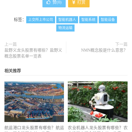
赞(
0
)
打赏
标签：
上交所上市公司
智能机器人
智能系统
智能设备
物流运输
上一篇
下一篇
盐野义龙头股票有哪些？盐野义
NMN概念股是什么意思？
概念股票名单一览表
相关推荐
航运港口龙头股票有哪些？航运
农业机器人龙头股票有哪些？农