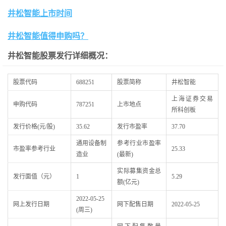
井松智能上市时间
井松智能值得申购吗？
井松智能股票发行详细概况
：
股票代码
688251
股票简称
井松智能
上海证券交易
申购代码
787251
上市地点
所科创板
发行价格(元/股)
35.62
发行市盈率
37.70
通用设备制
参考行业市盈率
市盈率参考行业
25.33
造业
(最新)
实际募集资金总
发行面值（元）
1
5.29
额(亿元)
2022-05-25
网上发行日期
网下配售日期
2022-05-25
(周三)