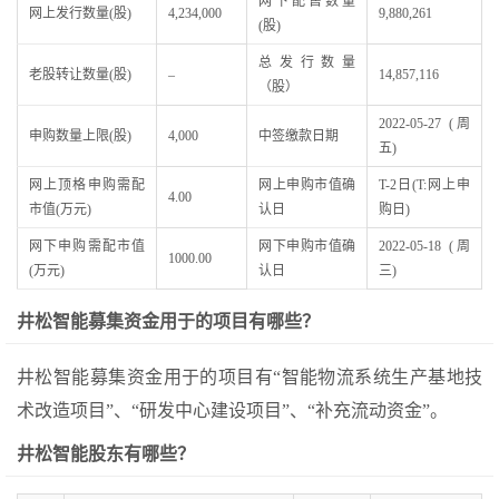
网下配售数量
网上发行数量(股)
4,234,000
9,880,261
(股)
总发行数量
老股转让数量(股)
–
14,857,116
（股）
2022-05-27 (周
申购数量上限(股)
4,000
中签缴款日期
五)
网上顶格申购需配
网上申购市值确
T-2日(T:网上申
4.00
市值(万元)
认日
购日)
网下申购需配市值
网下申购市值确
2022-05-18 (周
1000.00
(万元)
认日
三)
井松智能募集资金用于的项目有哪些？
井松智能募集资金用于的项目有“智能物流系统生产基地技
术改造项目”、“研发中心建设项目”、“补充流动资金”。
井松智能股东有哪些？