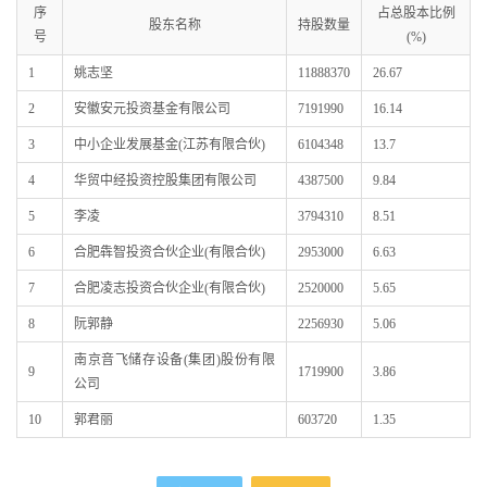
序
占总股本比例
股东名称
持股数量
号
(%)
1
姚志坚
11888370
26.67
2
安徽安元投资基金有限公司
7191990
16.14
3
中小企业发展基金(江苏有限合伙)
6104348
13.7
4
华贸中经投资控股集团有限公司
4387500
9.84
5
李凌
3794310
8.51
6
合肥犇智投资合伙企业(有限合伙)
2953000
6.63
7
合肥凌志投资合伙企业(有限合伙)
2520000
5.65
8
阮郭静
2256930
5.06
南京音飞储存设备(集团)股份有限
9
1719900
3.86
公司
10
郭君丽
603720
1.35