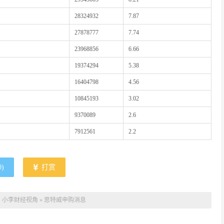
28324932
7.87
27878777
7.74
23968856
6.66
19374294
5.38
16404798
4.56
10845193
3.02
9370089
2.6
7912561
2.2
0
)
打赏
：
小李财经视角
»
思特威申购消息