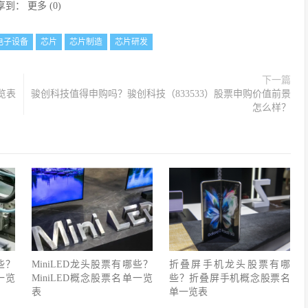
享到：
更多
(
0
)
电子设备
芯片
芯片制造
芯片研发
下一篇
览表
骏创科技值得申购吗？骏创科技（833533）股票申购价值前景
怎么样？
些？
MiniLED龙头股票有哪些？
折叠屏手机龙头股票有哪
一览
MiniLED概念股票名单一览
些？折叠屏手机概念股票名
表
单一览表