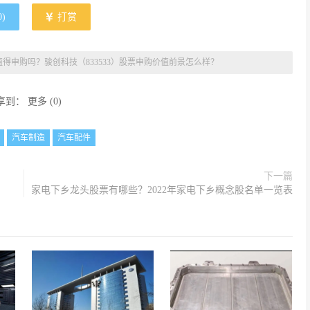
0
)
打赏
得申购吗？骏创科技（833533）股票申购价值前景怎么样？
享到：
更多
(
0
)
汽车制造
汽车配件
下一篇
家电下乡龙头股票有哪些？2022年家电下乡概念股名单一览表