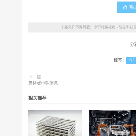
赞(
未经允许不得转载：
小李财经视角
»
骏创科技值
分
标签：
汽车
上一篇
思特威申购消息
相关推荐