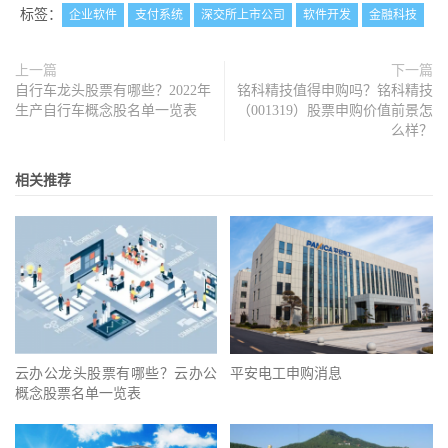
标签：
企业软件
支付系统
深交所上市公司
软件开发
金融科技
上一篇
下一篇
自行车龙头股票有哪些？2022年
铭科精技值得申购吗？铭科精技
生产自行车概念股名单一览表
（001319）股票申购价值前景怎
么样？
相关推荐
云办公龙头股票有哪些？云办公
平安电工申购消息
概念股票名单一览表