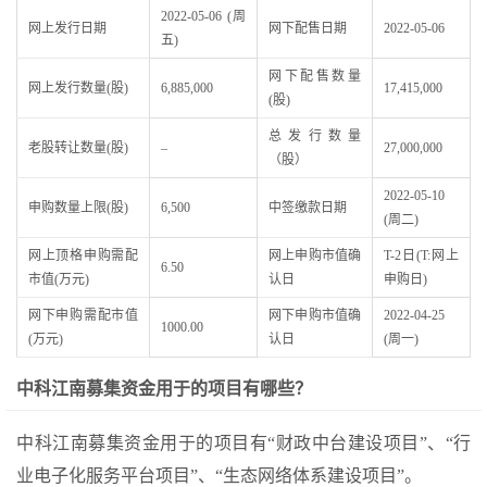
2022-05-06 (周
网上发行日期
网下配售日期
2022-05-06
五)
网下配售数量
网上发行数量(股)
6,885,000
17,415,000
(股)
总发行数量
老股转让数量(股)
–
27,000,000
（股）
2022-05-10
申购数量上限(股)
6,500
中签缴款日期
(周二)
网上顶格申购需配
网上申购市值确
T-2日(T:网上
6.50
市值(万元)
认日
申购日)
网下申购需配市值
网下申购市值确
2022-04-25
1000.00
(万元)
认日
(周一)
中科江南募集资金用于的项目有哪些？
中科江南募集资金用于的项目有“财政中台建设项目”、“行
业电子化服务平台项目”、“生态网络体系建设项目”。