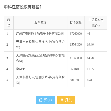
中科江南股东有哪些？
序
占总股本比
股东名称
持股数量
号
例(%)
1
广州广电运通金融电子股份有限公司
37260000
46
天津众志软科信息技术中心(有限合
2
15764300
19.46
伙)
天津融商力源企业管理咨询中心(有限
3
11563800
14.28
合伙)
4
衡凤英
9600400
11.85
天津科鼎好友信息技术中心(有限合
5
6811500
8.41
伙)
赞(
1
)
打赏