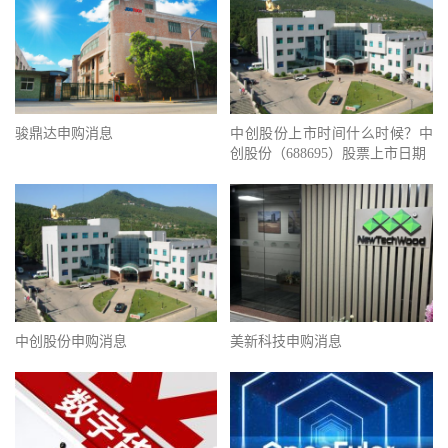
骏鼎达申购消息
中创股份上市时间什么时候？中
创股份（688695）股票上市日期
中创股份申购消息
美新科技申购消息