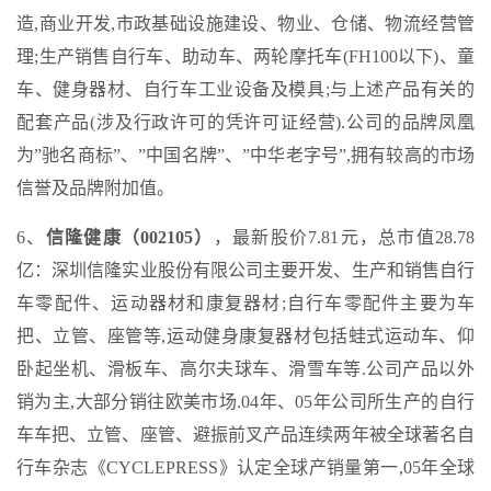
造,商业开发,市政基础设施建设、物业、仓储、物流经营管
理;生产销售自行车、助动车、两轮摩托车(FH100以下)、童
车、健身器材、自行车工业设备及模具;与上述产品有关的
配套产品(涉及行政许可的凭许可证经营).公司的品牌凤凰
为”驰名商标”、”中国名牌”、”中华老字号”,拥有较高的市场
信誉及品牌附加值。
6、
信隆健康（002105）
，最新股价7.81元，总市值28.78
亿：深圳信隆实业股份有限公司主要开发、生产和销售自行
车零配件、运动器材和康复器材;自行车零配件主要为车
把、立管、座管等,运动健身康复器材包括蛙式运动车、仰
卧起坐机、滑板车、高尔夫球车、滑雪车等.公司产品以外
销为主,大部分销往欧美市场.04年、05年公司所生产的自行
车车把、立管、座管、避振前叉产品连续两年被全球著名自
行车杂志《CYCLEPRESS》认定全球产销量第一,05年全球