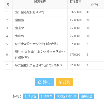
股东名称
持股数量
号
例(%)
1
浙江金道控股有限公司
33750000
45
2
金刚强
15000000
20
3
金言荣
7500000
10
4
金晓燕
7500000
10
5
绍兴金及投资合伙企业(有限合伙)
5250000
7
浙江绍兴普华兰亭文化投资合伙企业
6
3750000
5
(有限合伙)
7
绍兴金益投资管理合伙企业(有限合伙)
2250000
3
赞(
0
)
打赏
标签：
机械设备
机械零件
深交所上市公司
通用设备