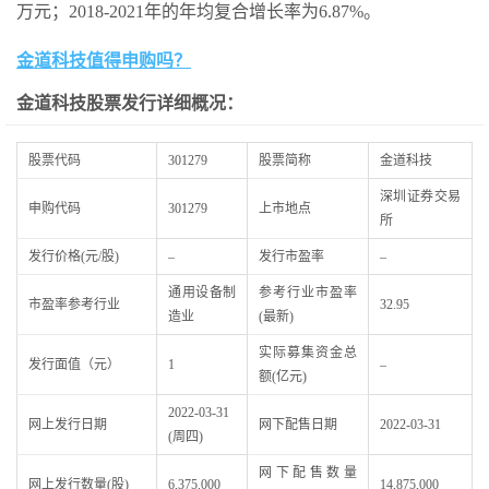
万元；2018-2021年的年均复合增长率为6.87%。
金道科技值得申购吗？
金道科技股票发行详细概况：
股票代码
301279
股票简称
金道科技
深圳证券交易
申购代码
301279
上市地点
所
发行价格(元/股)
–
发行市盈率
–
通用设备制
参考行业市盈率
市盈率参考行业
32.95
造业
(最新)
实际募集资金总
发行面值（元）
1
–
额(亿元)
2022-03-31
网上发行日期
网下配售日期
2022-03-31
(周四)
网下配售数量
网上发行数量(股)
6,375,000
14,875,000