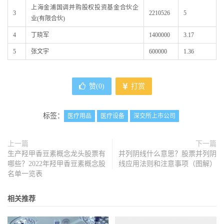
上海金浦国调并购股权投资基金合伙企
3
2210526
5
业(有限合伙)
4
丁晓军
1400000
3.17
5
张文宇
600000
1.36
赞(
0
)
打赏
标签：
医疗用品
医疗设备
深交所上市公司
上一篇
下一篇
生产羟甲香豆素概念龙头股票有
并列阴线什么意思？股票并列阴
哪些？2022年羟甲香豆素概念股
线应用法则和注意事项（图解）
名单一览表
相关推荐