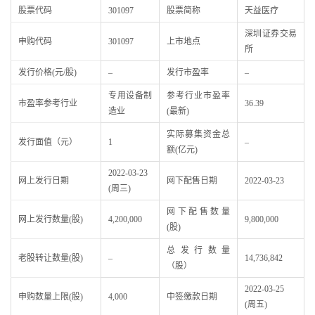
股票代码
301097
股票简称
天益医疗
深圳证券交易
申购代码
301097
上市地点
所
发行价格(元/股)
–
发行市盈率
–
专用设备制
参考行业市盈率
市盈率参考行业
36.39
造业
(最新)
实际募集资金总
发行面值（元）
1
–
额(亿元)
2022-03-23
网上发行日期
网下配售日期
2022-03-23
(周三)
网下配售数量
网上发行数量(股)
4,200,000
9,800,000
(股)
总发行数量
老股转让数量(股)
–
14,736,842
（股）
2022-03-25
申购数量上限(股)
4,000
中签缴款日期
(周五)