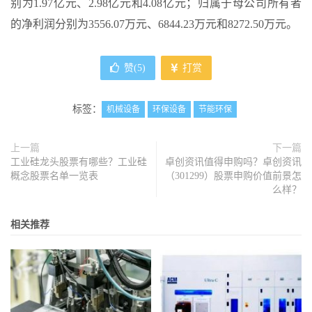
别为1.97亿元、2.98亿元和4.08亿元；归属于母公司所有者
的净利润分别为3556.07万元、6844.23万元和8272.50万元。
赞(
5
)
打赏
标签：
机械设备
环保设备
节能环保
上一篇
下一篇
工业硅龙头股票有哪些？工业硅
卓创资讯值得申购吗？卓创资讯
概念股票名单一览表
（301299）股票申购价值前景怎
么样？
相关推荐