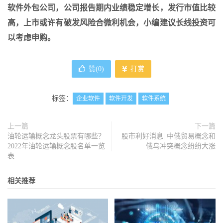
软件外包公司，公司报告期内业绩稳定增长，发行市值比较
高，上市或许有破发风险合微利机会，小编建议长线投资可
以考虑申购。
赞(
0
)
打赏
标签：
企业软件
软件开发
软件系统
上一篇
下一篇
油轮运输概念龙头股票有哪些？
股市利好消息| 中俄贸易概念和
2022年油轮运输概念股名单一览
俄乌冲突概念纷纷大涨
表
相关推荐