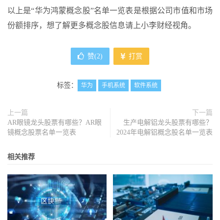
以上是“华为鸿蒙概念股”名单一览表是根据公司市值和市场
份额排序，想了解更多概念股信息请上小李财经视角。
赞(
2
)
打赏
标签：
华为
手机系统
软件系统
上一篇
下一篇
AR眼镜龙头股票有哪些？AR眼
生产电解铝龙头股票有哪些？
镜概念股票名单一览表
2024年电解铝概念股名单一览表
相关推荐