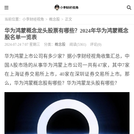
当前位置：
小李财经视角
>
概念股
>
正文
华为鸿蒙概念龙头股票有哪些？2024年华为鸿蒙概念
股名单一览表
2024-07-24 7:07 星期三
分类：
概念股
阅读(5361)
评论(0)
华为鸿蒙上市公司有多少家？据小李财经视角收集汇总，中
国A股市场的从事华为鸿蒙上市公司一共有47家，其中7家
在上海证券交易所上市，40家在深圳证券交易所上市。那
么，华为鸿蒙概念股有哪些？华为鸿蒙龙头股有哪些？