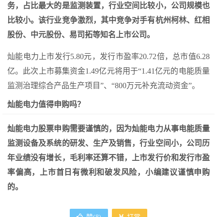
务，占比最大的是监测装置，行业空间比较小，公司规模也
比较小。该行业竞争激烈，其中竞争对手有杭州柯林、红相
股份、中元股份、易司拓等知名上市公司。
灿能电力上市发行5.80元，发行市盈率20.72倍，总市值6.28
亿。此次上市募集资金1.49亿元将用于“1.41亿元的电能质量
监测治理综合产品生产项目”、“800万元补充流动资金”。
灿能电力值得申购吗？
灿能电力股票申购需要谨慎的，因为灿能电力从事电能质量
监测设备及系统的研发、生产及销售，行业空间小，公司历
年业绩没有增长，毛利率还算不错，上市发行价和发行市盈
率偏高，上市首日有微利和破发风险，小编建议谨慎申购
的。