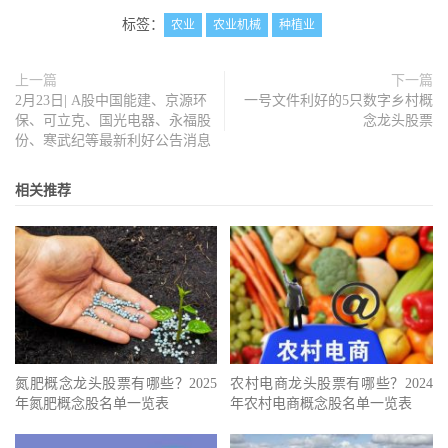
标签：
农业
农业机械
种植业
上一篇
下一篇
2月23日| A股中国能建、京源环
一号文件利好的5只数字乡村概
保、可立克、国光电器、永福股
念龙头股票
份、寒武纪等最新利好公告消息
相关推荐
氮肥概念龙头股票有哪些？2025
农村电商龙头股票有哪些？2024
年氮肥概念股名单一览表
年农村电商概念股名单一览表