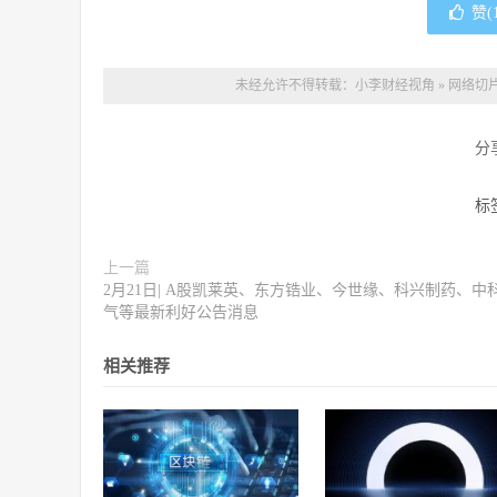
赞(
未经允许不得转载：
小李财经视角
»
网络切
分
标
上一篇
2月21日| A股凯莱英、东方锆业、今世缘、科兴制药、中
气等最新利好公告消息
相关推荐