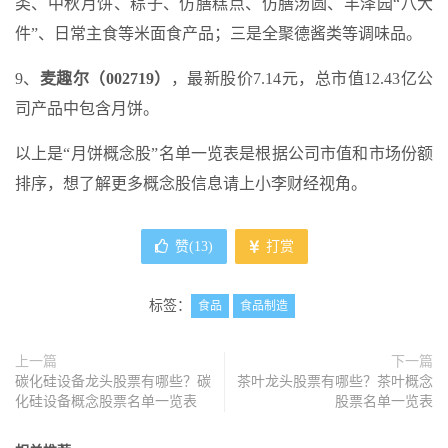
类、中秋月饼、粽子、仿膳糕点、仿膳汤圆、丰泽园“八大
件”、日常主食等米面食产品；三是全聚德酱类等调味品。
9、
麦趣尔（002719）
，最新股价7.14元，总市值12.43亿公
司产品中包含月饼。
以上是“月饼概念股”名单一览表是根据公司市值和市场份额
排序，想了解更多概念股信息请上小李财经视角。
赞(
13
)
打赏
标签：
食品
食品制造
上一篇
下一篇
碳化硅设备龙头股票有哪些？碳
茶叶龙头股票有哪些？茶叶概念
化硅设备概念股票名单一览表
股票名单一览表