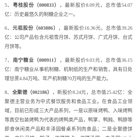
5、
粤桂股份（000833）
，最新股价8.09元，总市值54.07
亿：历史最悠久的制糖企业之一。
6、
元祖股份（603886）
，最新股价16.36元，总市值39.26
亿：公司产品包含元祖雪月饼、苏式月饼、广式月饼、台式
月饼等。
7、
南宁糖业（000911）
，最新股价9.03元，总市值36.15
亿：南宁糖业从事机制糖、机制纸的生产和销售，具有日处
理甘蔗4.84万吨、年产机制糖70万吨的生产能力。
8、
全聚德（002186）
，新股价8.24元，总市值25.42亿：全
聚德主营业务为中式餐饮服务和食品工业。在食品工业领
域，目前已形成三大产品系列，一是以原味烤鸭、入味烤鸭
等真空包装烤鸭为代表的烤鸭类产品，鸭掌、鸭肫、鸭脖等
即食休闲类产品和丰泽园餐桌系列肉食品；二是全聚德饼