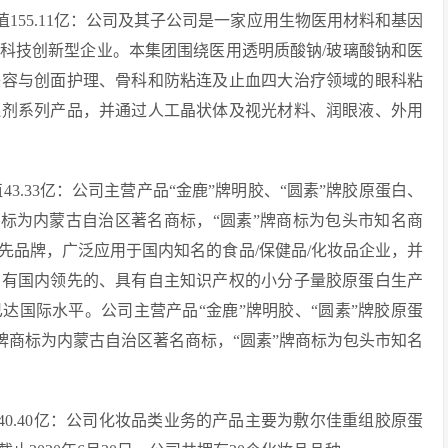
市值155.11亿：公司及其子公司是一家应用生物医用材料和基因
科技创新型企业。本集团围绕医用透明质酸钠/玻璃酸钠和医
美容与创面护理、骨科和防粘连及止血四大治疗领域的眼科粘
连剂系列产品，并通过人工晶状体及视光材料、润眼液、外用
值43.33亿：公司主营产品“金鹿”牌明胶、“圆素”牌胶原蛋白、
商标为内蒙古自治区著名商标，“圆素”牌商标为包头市知名商
先品牌，广泛应用于国内知名的食品/保健品/化妆品企业，并
拥有国内领先的、具有自主知识产权的小分子量胶原蛋白生产
达国际水平。公司主营产品“金鹿”牌明胶、“圆素”牌胶原蛋
”牌商标为内蒙古自治区著名商标，“圆素”牌商标为包头市知名
值40.40亿：公司化妆品类业务的产品主要为敷尔佳重组胶原蛋