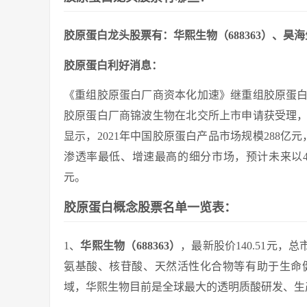
胶原蛋白龙头股票有：华熙生物（688363）、昊海生科
胶原蛋白利好消息：
《重组胶原蛋白厂商资本化加速》继重组胶原蛋
胶原蛋白厂商锦波生物在北交所上市申请获受理
显示，2021年中国胶原蛋白产品市场规模288亿
渗透率最低、增速最高的细分市场，预计未来以42.4%
元。
胶原蛋白概念股票名单一览表：
1、
华熙生物（688363）
，最新股价140.51元，
氨基酸、核苷酸、天然活性化合物等有助于生命
域，华熙生物目前是全球最大的透明质酸研发、生