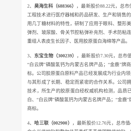
2、
昊海生科（688366）
，最新股价88.22元，总
工程技术进行医疗器械和药品研发、生产和销售的
用几丁糖材料的特性，研制了应用于眼科、整形
弹剂、玻尿酸、骨关节腔粘弹补充剂、手术防粘
重组人表皮生长因子、医用胶原蛋白海绵等产品。
3、
东宝生物（300239）
，最新股价7.30元，总市
“白云牌”磷酸氢钙为内蒙古名牌产品；“金鹿”牌
标。公司胶原蛋白原料产品已经发展成为行业内领
与其形成了长期、稳定而紧密的合作关系。公司
技术，所生产的胶原蛋白经权威机构检测，品质已
白、“白云牌”磷酸氢钙为内蒙古名牌产品；“金鹿
商标。
4、
哈三联（002900）
，最新股价12.76元，总市