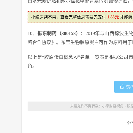
白水光修护贴和敷尔佳花季虾青素传明酸修护贴，截止
小编原创不易，查看完整信息需要先支付
1.88元
才能解
10、
振东制药（300158）
：2019年与山西锦波
略合作协议》。东宝生物胶原蛋白可作为原料用于
以上是“胶原蛋白概念股”名单一览表是根据公司
角。
赞(
未经允许不得转载：
小李财经视角
»
胶
分