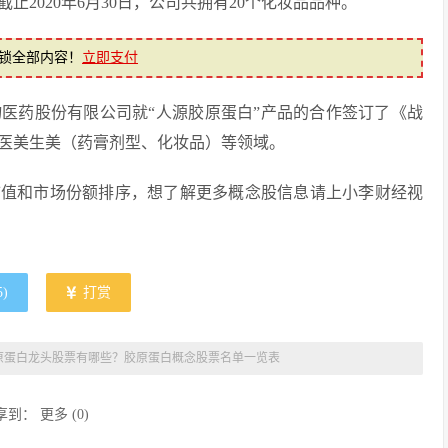
2020年6月30日，公司共拥有20个化妆品品种。
锁全部内容！
立即支付
生物医药股份有限公司就“人源胶原蛋白”产品的合作签订了《战
医美生美（药膏剂型、化妆品）等领域。
市值和市场份额排序，想了解更多概念股信息请上小李财经视
5
)
打赏
原蛋白龙头股票有哪些？胶原蛋白概念股票名单一览表
享到：
更多
(
0
)