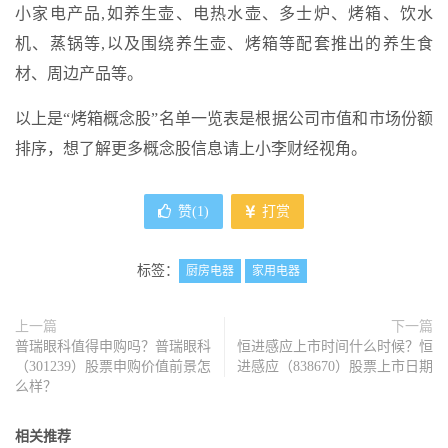
小家电产品,如养生壶、电热水壶、多士炉、烤箱、饮水
机、蒸锅等,以及围绕养生壶、烤箱等配套推出的养生食
材、周边产品等。
以上是“烤箱概念股”名单一览表是根据公司市值和市场份额
排序，想了解更多概念股信息请上小李财经视角。
赞(
1
)
打赏
标签：
厨房电器
家用电器
上一篇
下一篇
普瑞眼科值得申购吗？普瑞眼科
恒进感应上市时间什么时候？恒
（301239）股票申购价值前景怎
进感应（838670）股票上市日期
么样？
相关推荐