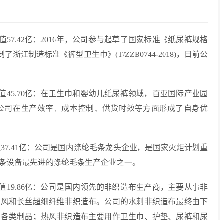
市值57.42亿：2016年，公司参与起草了国家标准《纸尿裤规格
编制了浙江制造标准《裤型卫生巾》(T/ZZB0744-2018)，目前公
市值45.70亿：在卫生巾和婴幼儿纸尿裤领域，百亚国际产业园
公司在生产效率、成本控制、供货时效等方面形成了自身优
值37.41亿：公司是国内涤纶毛条龙头企业，是国家火炬计划重
条设备最先进的涤纶毛条生产企业之一。
市值19.86亿：公司是国内领先的非织造布生产商，主要从事非
热风和长丝超细纤维非织造布。公司的水刺非织造布最终由下
成各类制品；热风非织造布主要用作卫生巾、护垫、尿裤和尿