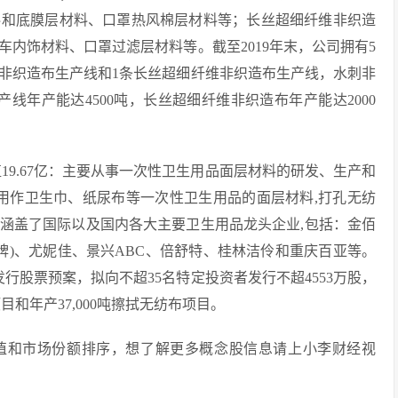
料和底膜层材料、口罩热风棉层材料等；长丝超细纤维非织造
内饰材料、口罩过滤层材料等。截至2019年末，公司拥有5
风非织造布生产线和1条长丝超细纤维非织造布生产线，水刺非
产线年产能达4500吨，长丝超细纤维非织造布年产能达2000
值19.67亿：主要从事一次性卫生用品面层材料的研发、生产和
是用作卫生巾、纸尿布等一次性卫生用品的面层材料,打孔无纺
涵盖了国际以及国内各大主要卫生用品龙头企业,包括：金佰
品牌)、尤妮佳、景兴ABC、倍舒特、桂林洁伶和重庆百亚等。
象发行股票预案，拟向不超35名特定投资者发行不超4553万股，
目和年产37,000吨擦拭无纺布项目。
市值和市场份额排序，想了解更多概念股信息请上小李财经视