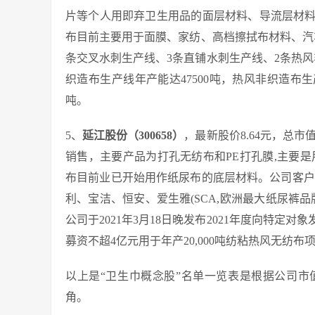
片等个人用即弃卫生用品的面层材料、导流层材
布目前主要用于面膜、家纺、高档擦拭布材料、汽车
条交叉水刺生产线、3条直铺水刺生产线、2条热
织造布生产线年产能达47500吨，热风非织造布生
吨。
5、
延江股份（300658）
，最新股价8.64元，总市
销售，主要产品为打孔无纺布和PE打孔膜,主要
布目前业已开始用作纸尿布的底层材料。公司客户
利、宝洁、恒安、爱生雅(SCA,欧洲最大纸尿裤
公司于2021年3月18日晚发布2021年度向特定对
募资不超4亿元用于年产20,000吨纺粘热风无纺布项
以上是“卫生巾概念股”名单一览表是根据公司
角。