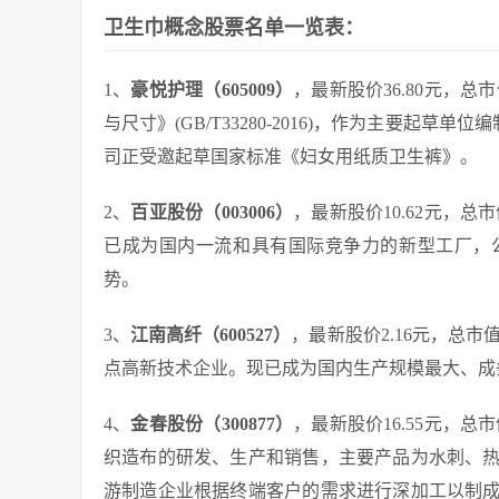
卫生巾概念股票名单一览表：
1、
豪悦护理（605009）
，最新股价36.80元，总
与尺寸》(GB/T33280-2016)，作为主要起草单位
司正受邀起草国家标准《妇女用纸质卫生裤》。
2、
百亚股份（003006）
，最新股价10.62元，总
已成为国内一流和具有国际竞争力的新型工厂，
势。
3、
江南高纤（600527）
，最新股价2.16元，总市
点高新技术企业。现已成为国内生产规模最大、成
4、
金春股份（300877）
，最新股价16.55元，总
织造布的研发、生产和销售，主要产品为水刺、
游制造企业根据终端客户的需求进行深加工以制