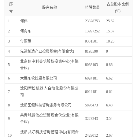
序
占总股本比例
股东名称
持股数量
号
(%)
1
何伟
23328753
25.62
2
何向东
13997252
15.37
3
付丽芳
9331501
10.25
4
先进制造产业投资基金(有限合伙)
8193590
9
北京信中利美信股权投资中心(有限
5
8068103
8.86
合伙)
6
大连东软控股有限公司
6024181
6.62
沈阳新松机器人自动化股份有限公
7
6024181
6.62
司
8
沈阳医健科技咨询服务有限公司
5896473
6.48
共青城鹏信投资管理合伙企业(有限
9
3227243
3.54
合伙)
沈阳共好科技咨询管理中心(有限合
10
2429012
2.67