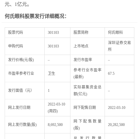
元、1亿元。
何氏眼科股票发行详细概况：
股票代码
301103
股票简称
何氏眼科
深圳证券交易
申购代码
301103
上市地点
所
发行价格(元/股)
–
发行市盈率
–
参考行业市盈率
市盈率参考行业
卫生
67.5
(最新)
实际募集资金总
发行面值（元）
1
–
额(亿元)
2022-03-10
网上发行日期
网下配售日期
2022-03-10
(周四)
网下配售数量
网上发行数量(股)
8,692,500
20,282,500
(股)
总发行数量